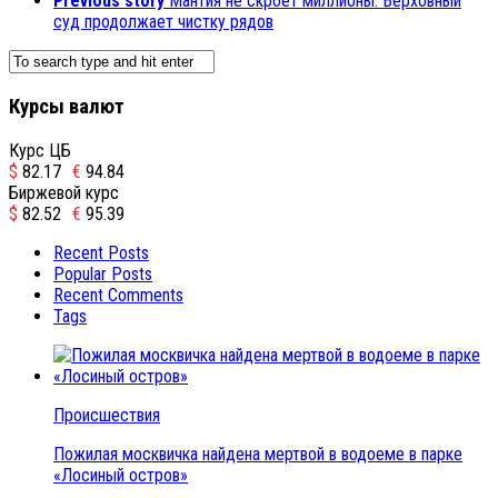
Previous story
Мантия не скроет миллионы: Верховный
суд продолжает чистку рядов
Курсы валют
Курс ЦБ
$
82.17
€
94.84
Биржевой курс
$
82.52
€
95.39
Recent Posts
Popular Posts
Recent Comments
Tags
Происшествия
Пожилая москвичка найдена мертвой в водоеме в парке
«Лосиный остров»