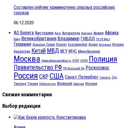
Составлен рейтинг криминогенно опасных российских
городов
06.12.2020
АО Берега
Африка
Австралия
Антарктида
Армия
Авто
Арктика
Великобритания
Владимир
ГИБДД
Баку
ГК СК Мост
Германия
Египет
Италия
Дональд Трамп
Екатеринбург
Индия
Испания
МВД
Китай
МЧС
Казахстан
МГУ
Минобрнауки
Москва
Полиция
ООН
ОПЕК
Новосибирская область
Правительство РФ
Роскосмос
РК Красный Яр
Россия
США
СКР
Санкт-Петербург
Смерть
Суд
Франция
Турция
Япония
Таиланд
Узбекистан
Швеция
Свежие комментарии
Выбор редакции
Армия