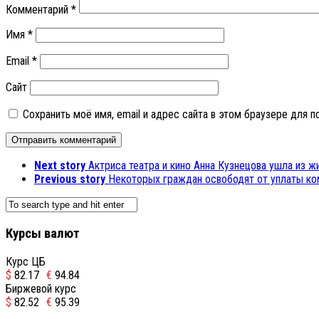
Комментарий
*
Имя
*
Email
*
Сайт
Сохранить моё имя, email и адрес сайта в этом браузере для
Next story
Актриса театра и кино Анна Кузнецова ушла из ж
Previous story
Некоторых граждан освободят от уплаты к
Курсы валют
Курс ЦБ
$
82.17
€
94.84
Биржевой курс
$
82.52
€
95.39