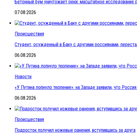
Бетонный бум уничтожает реки: масштабное исследование 
07.08.2026
Происшествия
Студент, осужденный в Баку с другими россиянами, переста
06.08.2026
Новости
«У Путина лопнуло терпение»: на Западе заявили, что Росс
06.08.2026
Происшествия
Подросток получил ножевые ранения, вступившись за друга