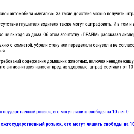
вои автомобили «мигалки». За такие действия можно получить штра
тсутствие глушителя водителя также могут оштрафовать. И в том и 
же не выходя из дома. Об этом агентству «ПРАЙМ» рассказал эксп
хню с комнатой, убрали стену или переделали санузел и не согласо
ей.
 требований содержания домашних животных, включая ненадлежащую
что антисанитария наносит вред их здоровью, штраф составит от 10 
0
ежгосударственный розыск, его могут лишить свободы на 10