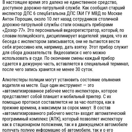
В настоящее время это далеко не единственное средство,
доступное дорожно-патрульной службе. Как сообщил старший
инспектор ДПС 6 спецбатальона ДПС ГАИ ГУ МВД по Москве
Антон Порошин, около 10 лет назад сотрудников столичной
дорожно-патрульной службы стали оснащать приборами
«Дозор-77». Это персональный видеорегистратор, который, по
словам полицейского, дисциплинирует водителей: увидев, что их
беседа с инспектором записывается, они не пытаются вести
себя агрессивно или, например, дать взятку. Этот прибор служит
для сбора доказательств. Видеозаписи с него можно
использовать в суде. По окончании смены каждый прибор
сдается в дежурную часть, вставляется в специальный терминал,
после чего запись хранится не менее 30 суток.
Алкотестеры полиции могут установить состояние опьянения
водителя на месте. Еще один инструмент — это
«автоматизированное рабочее место инспектора», которое
представляет собой планшет и мобильный принтер. С их
помощью протокол составляется не за час-полтора, как в
прежние времена, а максимум за сорок минут. В состав
«автоматизированного рабочего места» входит автоматический
программный комплекс (АПК), который позволяет инспектору
как в стационарном положении, так и в движущемся автомобиле
получать полную информацию об автомобиле, так и о его