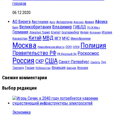
городов
06.12.2020
АО Берега
Африка
Австралия
Антарктида
Армия
Авто
Арктика
Великобритания
Владимир
ГИБДД
Баку
ГК СК Мост
Германия
Египет
Италия
Дональд Трамп
Екатеринбург
Индия
Испания
МВД
Китай
МЧС
Казахстан
МГУ
Минобрнауки
Москва
Полиция
ООН
ОПЕК
Новосибирская область
Правительство РФ
Роскосмос
РК Красный Яр
Россия
США
СКР
Санкт-Петербург
Смерть
Суд
Франция
Турция
Япония
Таиланд
Узбекистан
Швеция
Свежие комментарии
Выбор редакции
Экономика