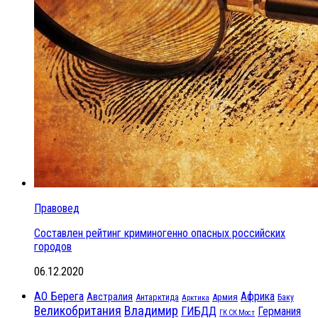
Правовед
Составлен рейтинг криминогенно опасных российских
городов
06.12.2020
АО Берега
Африка
Австралия
Антарктида
Армия
Баку
Арктика
Великобритания
Владимир
ГИБДД
Германия
ГК СК Мост