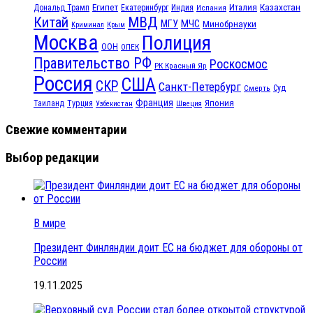
Египет
Казахстан
Италия
Дональд Трамп
Екатеринбург
Индия
Испания
МВД
Китай
МЧС
МГУ
Минобрнауки
Криминал
Крым
Москва
Полиция
ООН
ОПЕК
Правительство РФ
Роскосмос
РК Красный Яр
Россия
США
СКР
Санкт-Петербург
Смерть
Суд
Франция
Турция
Япония
Таиланд
Узбекистан
Швеция
Свежие комментарии
Выбор редакции
В мире
Президент Финляндии доит ЕС на бюджет для обороны от
России
19.11.2025