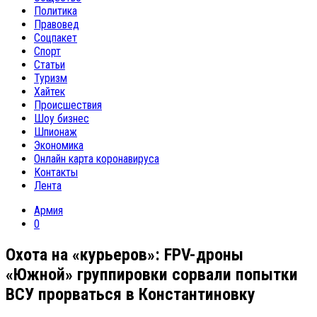
Политика
Правовед
Соцпакет
Спорт
Статьи
Туризм
Хайтек
Происшествия
Шоу бизнес
Шпионаж
Экономика
Онлайн карта коронавируса
Контакты
Лента
Армия
0
Охота на «курьеров»: FPV-дроны
«Южной» группировки сорвали попытки
ВСУ прорваться в Константиновку