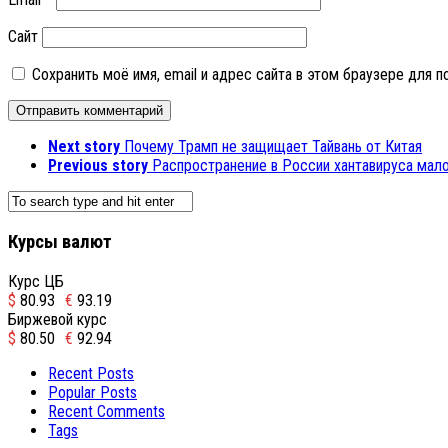
Сайт
Сохранить моё имя, email и адрес сайта в этом браузере для
Next story
Почему Трамп не защищает Тайвань от Китая
Previous story
Распространение в России хантавируса мал
Курсы валют
Курс ЦБ
$
80.93
€
93.19
Биржевой курс
$
80.50
€
92.94
Recent Posts
Popular Posts
Recent Comments
Tags