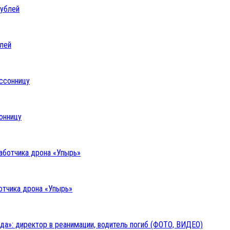
блей
онницу
отчика дрона «Упырь»