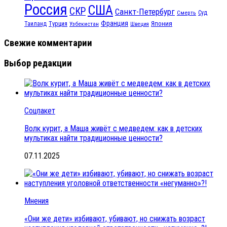
Россия
США
СКР
Санкт-Петербург
Смерть
Суд
Франция
Турция
Япония
Таиланд
Узбекистан
Швеция
Свежие комментарии
Выбор редакции
Соцпакет
Волк курит, а Маша живёт с медведем: как в детских
мультиках найти традиционные ценности?
07.11.2025
Мнения
«Они же дети» избивают, убивают, но снижать возраст