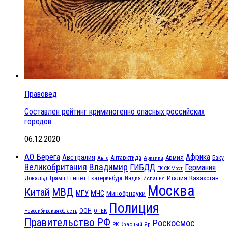
Правовед
Составлен рейтинг криминогенно опасных российских
городов
06.12.2020
АО Берега
Африка
Австралия
Антарктида
Армия
Баку
Авто
Арктика
Великобритания
Владимир
ГИБДД
Германия
ГК СК Мост
Египет
Казахстан
Италия
Дональд Трамп
Екатеринбург
Индия
Испания
Москва
МВД
Китай
МЧС
МГУ
Минобрнауки
Полиция
ООН
ОПЕК
Новосибирская область
Правительство РФ
Роскосмос
РК Красный Яр