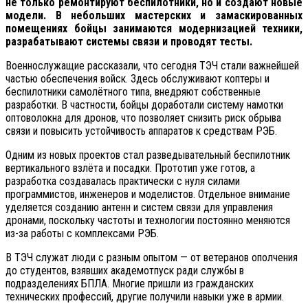
не только ремонтируют беспилотники, но и создают новые
модели. В небольших мастерских и замаскированных
помещениях бойцы занимаются модернизацией техники,
разрабатывают системы связи и проводят тесты.
Военнослужащие рассказали, что сегодня ТЭЧ стали важнейшей
частью обеспечения войск. Здесь обслуживают коптеры и
беспилотники самолётного типа, внедряют собственные
разработки. В частности, бойцы доработали систему намотки
оптоволокна для дронов, что позволяет снизить риск обрыва
связи и повысить устойчивость аппаратов к средствам РЭБ.
Одним из новых проектов стал разведывательный беспилотник
вертикального взлёта и посадки. Прототип уже готов, а
разработка создавалась практически с нуля силами
программистов, инженеров и моделистов. Отдельное внимание
уделяется созданию антенн и систем связи для управления
дронами, поскольку частоты и технологии постоянно меняются
из-за работы с комплексами РЭБ.
В ТЭЧ служат люди с разным опытом — от ветеранов ополчения
до студентов, взявших академотпуск ради службы в
подразделениях БПЛА. Многие пришли из гражданских
технических профессий, другие получили навыки уже в армии.