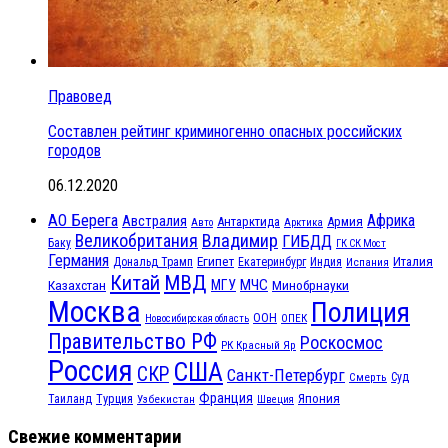
Правовед
Составлен рейтинг криминогенно опасных российских
городов
06.12.2020
АО Берега
Африка
Австралия
Антарктида
Армия
Авто
Арктика
Великобритания
Владимир
ГИБДД
Баку
ГК СК Мост
Германия
Египет
Италия
Дональд Трамп
Екатеринбург
Индия
Испания
МВД
Китай
МЧС
Казахстан
МГУ
Минобрнауки
Москва
Полиция
ООН
ОПЕК
Новосибирская область
Правительство РФ
Роскосмос
РК Красный Яр
Россия
США
СКР
Санкт-Петербург
Смерть
Суд
Франция
Турция
Япония
Таиланд
Узбекистан
Швеция
Свежие комментарии