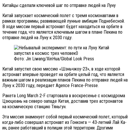
Китайцы сделали ключевой шаг по отправке людей на Луну
Китай запускает космический полет с тремя космонавтами в
рамках программы, развивающей лунные амбиции Поднебесной.
В ходе миссии первый астронавт будет находиться на орбите в
течение года, что является ключевым шагом в плане Пекина по
отправке людей на Луну к 2030 году.
Фото: Jin Liwang/XinHua/Global Look Press
Китай запустил свою миссию «Шэньчжоу-23», в ходе которой
астронавт впервые проведет на орбите целый год, что является
важным шагом в реализации планов Пекина по отправке людей на
Луну к 2030 году, передает Agence France-Presse.
Ракета Long March 2-F стартовала в воскресенье с космодрома
Цзюцюань на северо-западе Китая, доставив трех астронавтов
на космическую станцию Тяньгун.
Эта миссия знаменует собой первый космический полет, который
когда-либо совершал астронавт из Гонконга — 43-летний Лай Ка-
ин, ранее работавший в полиции этой территории. Другими