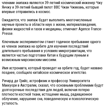
членами экипажа являются 39-летний космический инженер Чжу
Янчжу и 39-летний бывший пилот ВВС Чжан Чжиюань, которые
впервые отправились в космос.
Ожидается, что экипаж будет выполнять многочисленные
научные проекты в области наук о жизни, материаловедения,
физики жидкостей и газов и медицины, отмечает Agence France-
Presse.
Ключевым экспериментом станет годичное пребывание одного
из членов экипажа на орбите для изучения последствий
длительного пребывания в условиях микрогравитации, что
является частью подготовки Китая к будущим лунным и
возможным марсианским миссиям.
Имя астронавта, который проведет на орбите год, будет названо
позднее, сообщило китайское космическое агентство.
Ричард де Грийс, астрофизик и профессор Университета
Маккуори в Австралии, сказал, что основными проблемами будут
долгосрочные последствия для людей, включая потерю
плотности костной ткани, истощение мышц, радиационное
облучение, нарушение сна, поведенческую и психологическую
усталость.