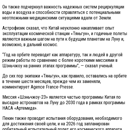
Он также подчеркнул важность надежных систем рециркуляции
воды и воздуха и способности справляться с потенциальными
неотложными медицинскими ситуациями вдали от Земли.
Астрофизик сказал, что Китай неуклонно накапливает опыт
эксплуатации космической станции «Тяньгун», и годичные полеты
являются важным шагом на пути к будущим планетам на Луну и,
возможно, в дальний космос.
“Год на орбите переводит как аппаратуру, так и людей в другой
режим работы по сравнению с более короткими миссиями в
Шэньчжоу на ранних этапах программы”, — сказал ученый.
До сих пор экипажи «Тяньгун», как правило, оставались на орбите
в течение шести месяцев, прежде чем их заменяли,
комментирует Agence France-Presse.
Миссия «Шэньчжоу-23» является частью программы Китая по
высадке астронавтов на Луну до 2030 года в рамках программы
НАСА «Артемида».
Пекин также проводит испытания оборудования, необходимого
для достижения своей цели, и на 2026 год запланирован
орбитальный испытательный полет его космического аппарата