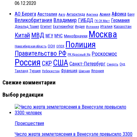
06.12.2020
АО Берега
Африка
Австралия
Антарктида
Армия
Баку
Авто
Арктика
Великобритания
Владимир
ГИБДД
Германия
ГК СК Мост
Египет
Казахстан
Италия
Дональд Трамп
Екатеринбург
Индия
Испания
Москва
МВД
Китай
МЧС
МГУ
Минобрнауки
Полиция
ООН
ОПЕК
Новосибирская область
Правительство РФ
Роскосмос
РК Красный Яр
Россия
США
СКР
Санкт-Петербург
Смерть
Суд
Франция
Турция
Япония
Таиланд
Узбекистан
Швеция
Свежие комментарии
Выбор редакции
Происшествия
Число жертв землетрясения в Венесуэле превысило 3300