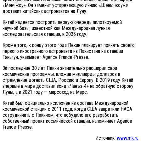
«Мэнчжоу». Он заменит устаревающую линию «Шэньчжоу» и
доставит китайских астронавтов на Луну.
Китай надеется построить первую очередь пилотируемой
научной базы, известной как Международная лунная
исследовательская станция, к 2035 году.
Кроме того, к концу этого года Пекин планирует принять своего
первого иностранного астронавта из Пакистана на станции
Тяньгун, указывает Agence France-Presse.
За последние 30 лет Пекин значительно расширил свои
космические программы, вложив миллиарды долларов в
стремление догнать США, Россию и Европу. В 2019 году Китай
впервые в мире доставил зонд «Чанъэ-4» на обратную сторону
Луны, а в 2021 году — марсоход на Марс.
Китай был официально исключен из состава Международной
космической станции с 2011 года, когда США запретили НАСА
сотрудничать с Пекином, что побудило его разработать
собственный проект космической станции, напоминает Agence
France-Presse.
Источник:
www.mk.ru