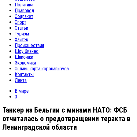
Политика
Правовед
Соцпакет
Спорт
Статьи
Туризм
Хайтек
Происшествия
Шоу бизнес
Шпионаж
Экономика
Онлайн карта коронавируса
Контакты
Лента
В мире
0
Танкер из Бельгии с минами НАТО: ФСБ
отчиталась о предотвращении теракта в
Ленинградской области