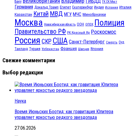
Великобритания
Владимир
ГИБДД
Баку
ГК СК Мост
Германия
Египет
Италия
Дональд Трамп
Екатеринбург
Индия
Испания
МВД
Китай
МЧС
Казахстан
МГУ
Минобрнауки
Москва
Полиция
ООН
ОПЕК
Новосибирская область
Правительство РФ
Роскосмос
РК Красный Яр
Россия
США
СКР
Санкт-Петербург
Смерть
Суд
Франция
Турция
Япония
Таиланд
Узбекистан
Швеция
Свежие комментарии
Выбор редакции
Наука
Время Июньских Боотид: как гравитация Юпитера
управляет яркостью редкого звездопада
27.06.2026