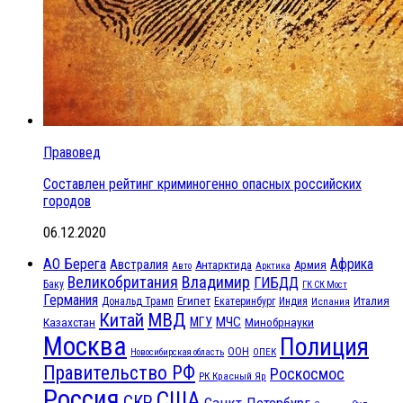
Правовед
Составлен рейтинг криминогенно опасных российских
городов
06.12.2020
АО Берега
Африка
Австралия
Антарктида
Армия
Авто
Арктика
Великобритания
Владимир
ГИБДД
Баку
ГК СК Мост
Германия
Египет
Италия
Дональд Трамп
Екатеринбург
Индия
Испания
МВД
Китай
МЧС
Казахстан
МГУ
Минобрнауки
Москва
Полиция
ООН
ОПЕК
Новосибирская область
Правительство РФ
Роскосмос
РК Красный Яр
Россия
США
СКР
Санкт-Петербург