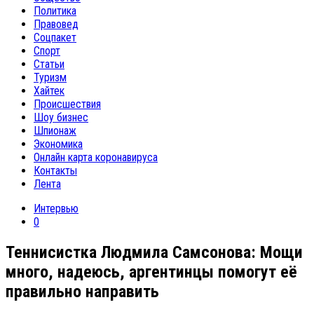
Политика
Правовед
Соцпакет
Спорт
Статьи
Туризм
Хайтек
Происшествия
Шоу бизнес
Шпионаж
Экономика
Онлайн карта коронавируса
Контакты
Лента
Интервью
0
Теннисистка Людмила Самсонова: Мощи
много, надеюсь, аргентинцы помогут её
правильно направить