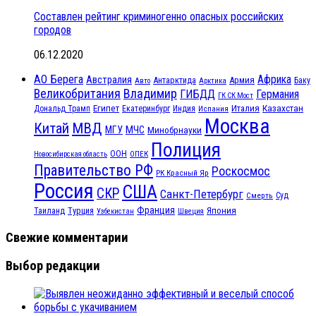
Составлен рейтинг криминогенно опасных российских
городов
06.12.2020
АО Берега
Африка
Австралия
Антарктида
Армия
Баку
Авто
Арктика
Великобритания
Владимир
ГИБДД
Германия
ГК СК Мост
Египет
Казахстан
Италия
Дональд Трамп
Екатеринбург
Индия
Испания
Москва
МВД
Китай
МЧС
МГУ
Минобрнауки
Полиция
ООН
ОПЕК
Новосибирская область
Правительство РФ
Роскосмос
РК Красный Яр
Россия
США
СКР
Санкт-Петербург
Смерть
Суд
Франция
Турция
Япония
Таиланд
Узбекистан
Швеция
Свежие комментарии
Выбор редакции