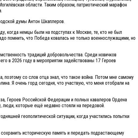
Могилёвская области. Таким образом, патриотический марафон
а.
ородской думы Антон Шкаплеров.
ду, когда немцы были на подступах к Москве, те, кто не был
адо помнить, что Победа ковалась не только военнослужащими, но
мственность традиций добровольчества. Среди новичков
его в 2026 году в мероприятии задействованы 17 Героев
, поэтому со слов отца знал, что такое война. Потом мне самому
ина. Я очень горд сегодня, что участвую, что меня отобрали на
за, Героев Российской Федерации и полных кавалеров Ордена
, люди, которые ещё недавно стояли на передовой.
годняшней геополитической ситуации, когда участились попытки
– сохранить историческую память и передать подрастающему