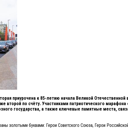
оторая приурочена к 85-летию начала Великой Отечественной
е второй по счёту. Участниками патриотического марафона «
юзного государства, а также ключевые памятные места, связ
раны золотыми буквами: Герои Советского Союза, Герои Российской