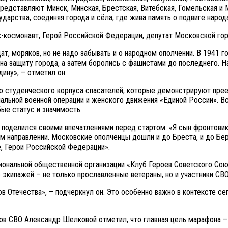
редставляют Минск, Минская, Брестская, Витебская, Гомельская и 
дарства, соединяя города и сёла, где жива память о подвиге народ
ик-космонавт, Герой Российской Федерации, депутат Московской г
, моряков, но не надо забывать и о народном ополчении. В 1941 го
 на защиту города, а затем боролись с фашистами до последнего. Н
ину», – отметил он.
о студенческого корпуса спасателей, которые демонстрируют прее
альной военной операции и женского движения «Единой России». Вс
ые статус и значимость.
поделился своими впечатлениями перед стартом: «Я сын фронтовика
м направлении. Московские ополченцы дошли и до Бреста, и до Берл
е, Герои Российской Федерации».
ональной общественной организации «Клуб Героев Советского Сою
 экипажей – не только прославленные ветераны, но и участники СВО
в Отечества», – подчеркнул он. Это особенно важно в контексте се
нов СВО Александр Шелковой отметил, что главная цель марафона 