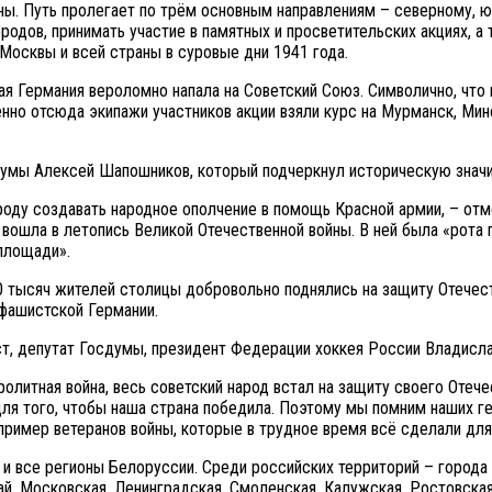
ины. Путь пролегает по трём основным направлениям – северному, 
родов, принимать участие в памятных и просветительских акциях, 
Москвы и всей страны в суровые дни 1941 года.
кая Германия вероломно напала на Советский Союз. Символично, чт
но отсюда экипажи участников акции взяли курс на Мурманск, Минс
думы Алексей Шапошников, который подчеркнул историческую знач
оду создавать народное ополчение в помощь Красной армии, – отме
 вошла в летопись Великой Отечественной войны. В ней была «рота 
 площади».
тысяч жителей столицы добровольно поднялись на защиту Отечеств
фашистской Германии.
ст, депутат Госдумы, президент Федерации хоккея России Владисла
олитная война, весь советский народ встал на защиту своего Отечес
ля того, чтобы наша страна победила. Поэтому мы помним наших г
пример ветеранов войны, которые в трудное время всё сделали для
и все регионы Белоруссии. Среди российских территорий – города 
й, Московская, Ленинградская, Смоленская, Калужская, Ростовская,