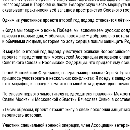
Новгородская и Тверская области. Белорусскую часть маршрута п
охватывает практически всё западное пространство Союзного госу
Одним из участников проекта второй год подряд становится лётч
«Когда мы говорим о войне, Победе, мы вспоминаем русских солдат
призван в первые дни, – обычные горожане – добровольно встали
и обычными людьми, которые по зову сердца пошли защищать Род
В марафоне второй год подряд участвуют экипажи Всероссийског
проекта – представители московской Ассоциации ветеранов специ
Советского Союза и Российской Федерации, что придаёт ему особ
Герой Российской Федерации, генерал-майор запаса Сергей Тулин 
пришлось участвовать в нескольких конфликтах. Я поеду в западно
этот марафон, и горжусь тем, что со мной мои друзья-однополчан
По словам первого заместителя председателя правления Межреги
Славы Москвы и Московской области» Вячеслава Сивко, в составе
«Таким образом, проект отразит живую связь поколений защитнико
переписать историю.
Участник специальной военной операции, член Ассоциации ветера