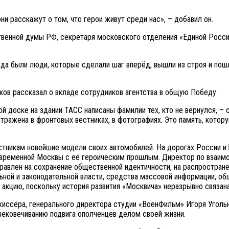
ни расскажут о том, что герои живут среди нас», – добавил он.
венной думы РФ, секретаря московского отделения «Единой России
огда были люди, которые сделали шаг вперёд, вышли из строя и пош
ов рассказал о вкладе сотрудников агентства в общую Победу.
й доске на здании ТАСС написаны фамилии тех, кто не вернулся, –
тражена в фронтовых вестниках, в фотографиях. Это память, котор
астникам новейшие модели своих автомобилей. На дорогах России и
овременной Москвы с её героическим прошлым. Директор по взаим
правлен на сохранение общественной идентичности, на распростран
ной и законодательной власти, средства массовой информации, общ
акцию, поскольку история развития «Москвича» неразрывно связана
иссёра, генерального директора студии «ВоенФильм» Игоря Угольни
увековечиванию подвига ополченцев делом своей жизни.