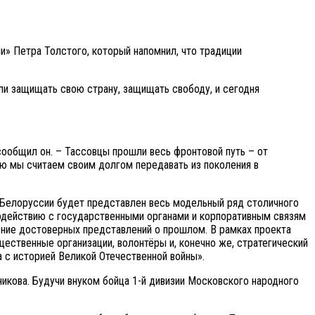
» Петра Толстого, который напомнил, что традиции
ли защищать свою страну, защищать свободу, и сегодня
 сообщил он. – Тассовцы прошли весь фронтовой путь – от
ую мы считаем своим долгом передавать из поколения в
 Белоруссии будет представлен весь модельный ряд столичного
одействию с государственными органами и корпоративным связям
ение достоверных представлений о прошлом. В рамках проекта
ественные организации, волонтёры и, конечно же, стратегический
 с историей Великой Отечественной войны».
кова. Будучи внуком бойца 1-й дивизии Московского народного