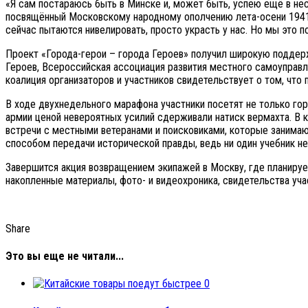
«Я сам постараюсь быть в Минске и, может быть, успею ещё в нес
посвящённый Московскому народному ополчению лета-осени 1941 го
сейчас пытаются нивелировать, просто украсть у нас. Но мы это п
Проект «Города-герои – города Героев» получил широкую поддер
Героев, Всероссийская ассоциация развития местного самоуправл
коалиция организаторов и участников свидетельствует о том, что
В ходе двухнедельного марафона участники посетят не только гор
армии ценой невероятных усилий сдерживали натиск вермахта. В 
встречи с местными ветеранами и поисковиками, которые занимаю
способом передачи исторической правды, ведь ни один учебник не
Завершится акция возвращением экипажей в Москву, где планирует
накопленные материалы, фото- и видеохроника, свидетельства уч
Share
Это вы еще не читали...
0