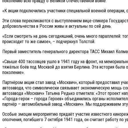
поколению всю правду о Великой Отечественной войне.
«К акции подключились участники специальной военной операции, о
Эти слова перекликаются с выступлением вице-спикера Государст
добровольчества в России живы и актуальны по сей день.
«Если смотреть на день сегодняшний, очень много параллелей: т
происходит то же самое», – подчеркнул Толстой.
Первый заместитель генерального директора ТАСС Михаил Колмак
«Свыше 400 тассовцев ушло в 1941 году на фронт, на мемориально
тяжёлых боёв под Москвой до взятия Берлина. Эта история была о
поколение».
Партнёром акции стал завод «Москвич», который предоставил уч
автозавода, что символически связывает экономическую мощь с
автозавода «Москвич» Татьяна Редько отметила: «Этот проект на
«Города-герои – города Героев» объединились органы исполнитель
партнёр – автомобильный завод «Москвич». Мы поддерживаем эту 
Особые эмоции мероприятию придаёт участие известного кинореж
ополчения, погибшего 7 октября 1941 года, он считает работу по 