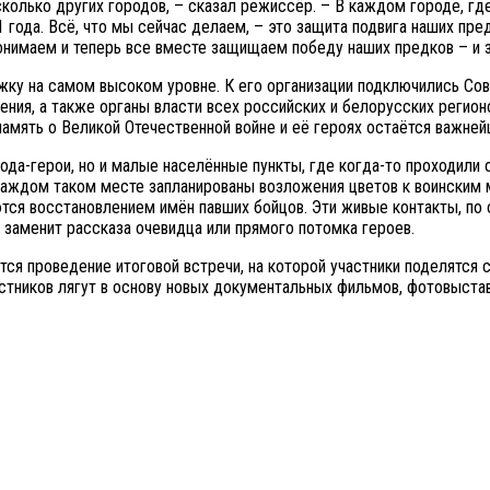
колько других городов, – сказал режиссёр. – В каждом городе, гд
да. Всё, что мы сейчас делаем, – это защита подвига наших предков
онимаем и теперь все вместе защищаем победу наших предков – и зд
жку на самом высоком уровне. К его организации подключились Со
ения, а также органы власти всех российских и белорусских регион
 память о Великой Отечественной войне и её героях остаётся важн
ода-герои, но и малые населённые пункты, где когда-то проходили
каждом таком месте запланированы возложения цветов к воинским 
тся восстановлением имён павших бойцов. Эти живые контакты, по
 заменит рассказа очевидца или прямого потомка героев.
ся проведение итоговой встречи, на которой участники поделятся с
астников лягут в основу новых документальных фильмов, фотовыста