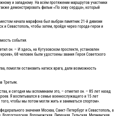
южному и западному. На всём протяжении маршрутов участники
а также демонстрировать фильм «По зову сердца», который
о местом начала марафона был выбран памятник 21-й дивизии
к и Севастополь, чтобы затем, пройдя через города-герои и
имость события.
тил он. – И здесь, на Кутузовском проспекте, установлен
героев», 68 человек были удостоены звания Героя Советского
а, помогли остановить натиск врага, дали возможность
в Третьяк.
тва, и сегодня мы вспоминаем это, – отметил он. – 85 лет назад
ероев. Я воспитывался в семье военнослужащего и 15 лет
 того, чтобы мы потом могли жить и заниматься спортом».
федерального значения Москва, Санкт-Петербург и Севастополь, а
 Волгоградская, Воронежская, Липецкая, Тульская, Мурманская,