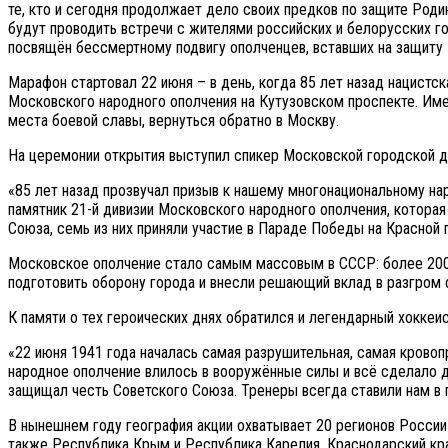
те, кто и сегодня продолжает дело своих предков по защите Род
будут проводить встречи с жителями российских и белорусских го
посвящён бессмертному подвигу ополченцев, вставших на защиту 
Марафон стартовал 22 июня – в день, когда 85 лет назад нацистс
Московского народного ополчения на Кутузовском проспекте. Имен
места боевой славы, вернуться обратно в Москву.
На церемонии открытия выступил спикер Московской городской 
«85 лет назад прозвучал призыв к нашему многонациональному нар
памятник 21-й дивизии Московского народного ополчения, которая
Союза, семь из них приняли участие в Параде Победы на Красной
Московское ополчение стало самым массовым в СССР: более 200 
подготовить оборону города и внесли решающий вклад в разгром 
К памяти о тех героических днях обратился и легендарный хоккеи
«22 июня 1941 года началась самая разрушительная, самая кровопр
народное ополчение влилось в вооружённые силы и всё сделало д
защищал честь Советского Союза. Тренеры всегда ставили нам в 
В нынешнем году география акции охватывает 20 регионов России 
также Республика Крым и Республика Карелия, Краснодарский кра