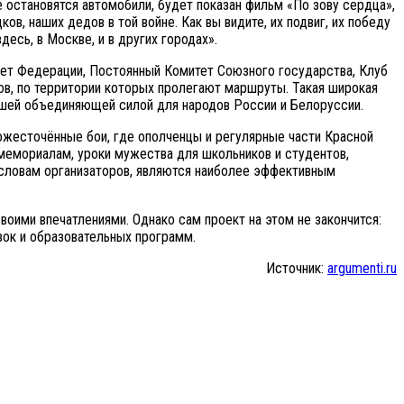
е остановятся автомобили, будет показан фильм «По зову сердца»,
, наших дедов в той войне. Как вы видите, их подвиг, их победу
есь, в Москве, и в других городах».
вет Федерации, Постоянный Комитет Союзного государства, Клуб
ов, по территории которых пролегают маршруты. Такая широкая
ейшей объединяющей силой для народов России и Белоруссии.
 ожесточённые бои, где ополченцы и регулярные части Красной
мемориалам, уроки мужества для школьников и студентов,
 словам организаторов, являются наиболее эффективным
воими впечатлениями. Однако сам проект на этом не закончится:
вок и образовательных программ.
Источник:
argumenti.ru