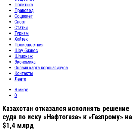
Политика
Правовед
Соцпакет
Спорт
Статьи
Туризм
Хайтек
Происшествия
Шоу бизнес
Шпионаж
Экономика
Онлайн карта коронавируса
Контакты
Лента
В мире
0
Казахстан отказался исполнять решение
суда по иску «Нафтогаза» к «Газпрому» на
$1,4 млрд