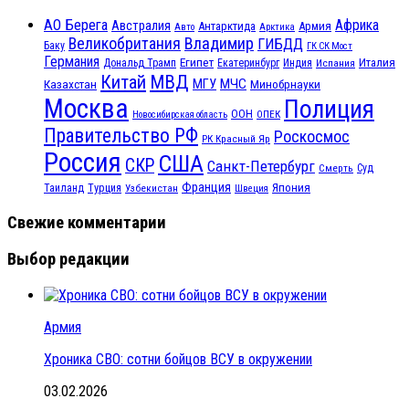
АО Берега
Африка
Австралия
Антарктида
Армия
Авто
Арктика
Великобритания
Владимир
ГИБДД
Баку
ГК СК Мост
Германия
Египет
Италия
Дональд Трамп
Екатеринбург
Индия
Испания
МВД
Китай
МГУ
МЧС
Казахстан
Минобрнауки
Москва
Полиция
ООН
ОПЕК
Новосибирская область
Правительство РФ
Роскосмос
РК Красный Яр
Россия
США
СКР
Санкт-Петербург
Смерть
Суд
Франция
Турция
Япония
Таиланд
Узбекистан
Швеция
Свежие комментарии
Выбор редакции
Армия
Хроника СВО: сотни бойцов ВСУ в окружении
03.02.2026