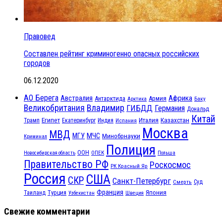
Правовед
Составлен рейтинг криминогенно опасных российских
городов
06.12.2020
АО Берега
Австралия
Африка
Антарктида
Армия
Баку
Арктика
Великобритания
Владимир
ГИБДД
Германия
Дональд
Китай
Египет
Казахстан
Италия
Трамп
Екатеринбург
Индия
Испания
Москва
МВД
МЧС
МГУ
Минобрнауки
Криминал
Полиция
ООН
ОПЕК
Новосибирская область
Польша
Правительство РФ
Роскосмос
РК Красный Яр
Россия
США
СКР
Санкт-Петербург
Смерть
Суд
Франция
Турция
Япония
Таиланд
Узбекистан
Швеция
Свежие комментарии