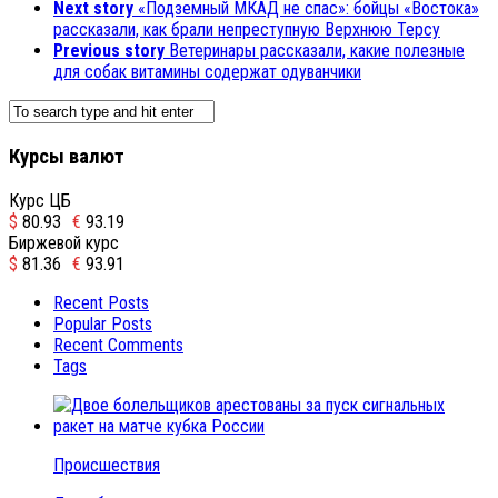
Next story
«Подземный МКАД не спас»: бойцы «Востока»
рассказали, как брали непреступную Верхнюю Терсу
Previous story
Ветеринары рассказали, какие полезные
для собак витамины содержат одуванчики
Курсы валют
Курс ЦБ
$
80.93
€
93.19
Биржевой курс
$
81.36
€
93.91
Recent Posts
Popular Posts
Recent Comments
Tags
Происшествия