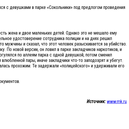
ся с девушками в парке «Сокольники» под предлогом проведения
 есть жена и двое маленьких детей. Однако это не мешало ему
льное удостоверение сотрудника полиции и на днях решил
о мужчины и сказал, что этот человек разыскивается за убийство.
у. По новой версии, он ловил в парке закладчиков наркотиков, и
огулялся по аллеям парка с одной девушкой, потом сменил
 влюбленной пары, иначе закладчики что-то заподозрят и убегут.
алась прохожим. Те задержали «полицейского» и удерживали его
окументов.
Источник:
www.mk.ru