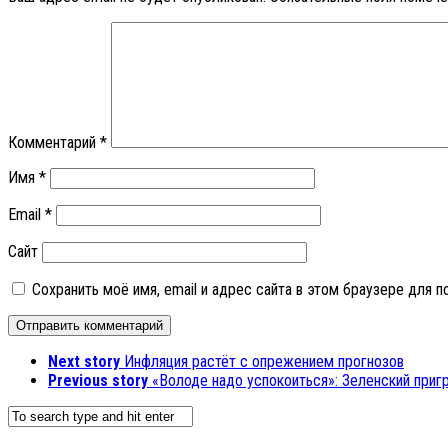
Комментарий
*
Имя
*
Email
*
Сайт
Сохранить моё имя, email и адрес сайта в этом браузере для
Next story
Инфляция растёт с опрежением прогнозов
Previous story
«Володе надо успокоиться»: Зеленский при