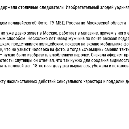
адержали столичные следователи. Изобретательный злодей уединял
Фото: ГУ МВД России по Московской области
 но уже давно живет в Москве, работает в магазине, причем у него
ым способом. Несколько лет назад мужчина по почте заказал подде
ушкам, представился полицейским, показал на экране мобильника фот
, что не узнают человека на фото, и тогда «съемщик» сменил тактик
— нужно было изобразить влюбленную парочку. Сначала аферист пр
отесты спутницы он отвечал, что так нужно для создания видимости
ть половой акт. 18-летняя девушка вырвалась, убежала и пожалов
ту насильственных действий сексуального характера и подделки д