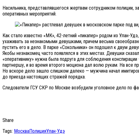
Насильника, представлявшегося жертвам сотрудником полиции, з
оперативных мероприятий.
Как стало известно «МК», 42-летний «пикапер» родом из Улан-Удэ,
ухаживать за незнакомыми девушками, причем весьма своеобразн
пустить его в дело. В парке «Сокольники» он подошел к двум дев
Якобы незнакомец часто появлялся в этих местах. Девушки сказали
«оперативнику» нужна была подруга для соблюдения конспирации 
партнершу, и во время второго моциона дал волю рукам. На все пр
Но вскоре дело зашло слишком далеко — мужчина начал имитирова
до приезда настоящих стражей порядка.
Следователи ГСУ СКР по Москве возбудили уголовное дело по фак
Share
Tags:
Москва
Полиция
Улан-Удэ