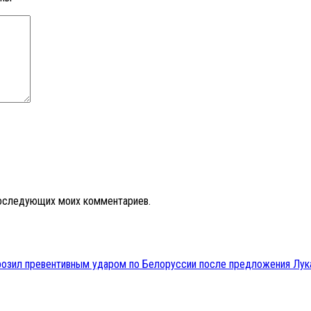
 последующих моих комментариев.
грозил превентивным ударом по Белоруссии после предложения Лук