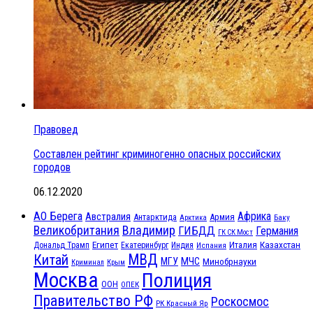
Правовед
Составлен рейтинг криминогенно опасных российских
городов
06.12.2020
АО Берега
Африка
Австралия
Антарктида
Армия
Баку
Арктика
Великобритания
Владимир
ГИБДД
Германия
ГК СК Мост
Египет
Казахстан
Италия
Дональд Трамп
Екатеринбург
Индия
Испания
МВД
Китай
МЧС
МГУ
Минобрнауки
Криминал
Крым
Москва
Полиция
ООН
ОПЕК
Правительство РФ
Роскосмос
РК Красный Яр