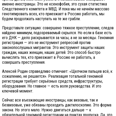
именно иностранцы. Это не ксенофобия, это сухая статистика
Следственного комитета и МВД. И пока мы не начнём массово
генотипировать всех, кто приезжает в Россию работать, мы
будем продолжать наступать на те же грабли.
Представьте ситуацию: совершено тяжкое преступление, следов
найдено минимум, подозреваемый скрылся. Но если в базе есть
его ДНК — дело раскрывается за часы, а не за месяцы. Геномная
регистрация — это не инструмент репрессий против
законопослушных мигрантов. Это инструмент защиты наших
граждан, наших женщин, наших детей. Это способ быстро
вычислять тех, кто приезжает в Россию не работать, а
совершать преступления.
Алексей Родин справедливо отмечает: «Щелчком пальцев всё, к
сожалению, не решается». Реализация тотальной геномной
регистрации требует серьёзных средств, инфраструктуры,
оборудования. Но главное — есть воля руководства. И это
ключевой момент.
Сейчас все въезжающие иностранцы, как визовые, так и
безвизовые, уже обязаны проходить дактилоскопию. Это форма
закона. Но этого мало. Нужно двигаться дальше — к
обязательной геномной регистрации на пунктах пропуска. Да, это