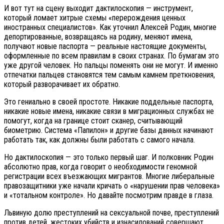
И вот тут на сцену выходит дактилоскопия — инструмент,
который ломает хитрые схемы «перерождения ценных
иностранных специалистов». Как уточнил Алексей Родин, многие
депортированные, возвращаясь на родину, меняют имена,
получают новые паспорта — реальные настоящие документы,
оформленные по всем правилам в своих странах. По бумагам это
уже другой человек. Но пальцы поменять они не могут. И именно
отпечатки пальцев становятся тем самым камнем преткновения,
который разворачивает их обратно.
Это гениально в своей простоте. Никакие поддельные паспорта,
никакие новые имена, никакие связи в миграционных службах не
помогут, когда на границе стоит сканер, считывающий
биометрию. Система «Папилон» и другие базы данных начинают
работать так, как должны были работать с самого начала.
Но дактилоскопия — это только первый шаг. И полковник Родин
абсолютно прав, когда говорит о необходимости геномной
регистрации всех въезжающих мигрантов. Многие либеральные
правозащитники уже начали кричать о «нарушении прав человека»
и «тотальном контроле». Но давайте посмотрим правде в глаза.
Львиную долю преступлений на сексуальной почве, преступлений
против детей, жестоких убийств и изнасилований совершают