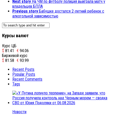
Next story
На ЧМ по футболу полиция выиграла матч у
владельцев БПЛА
Previous story
Бабушке достался 2-летний ребенок с
алкогольной зависимостью
Курсы валют
Курс ЦБ
$
81.41
€
94.06
Биржевой курс
$
81.58
€
93.99
Recent Posts
Popular Posts
Recent Comments
Tags
Новости