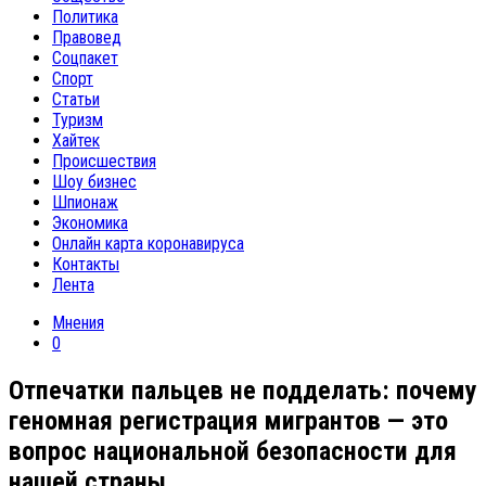
Политика
Правовед
Соцпакет
Спорт
Статьи
Туризм
Хайтек
Происшествия
Шоу бизнес
Шпионаж
Экономика
Онлайн карта коронавируса
Контакты
Лента
Мнения
0
Отпечатки пальцев не подделать: почему
геномная регистрация мигрантов — это
вопрос национальной безопасности для
нашей страны