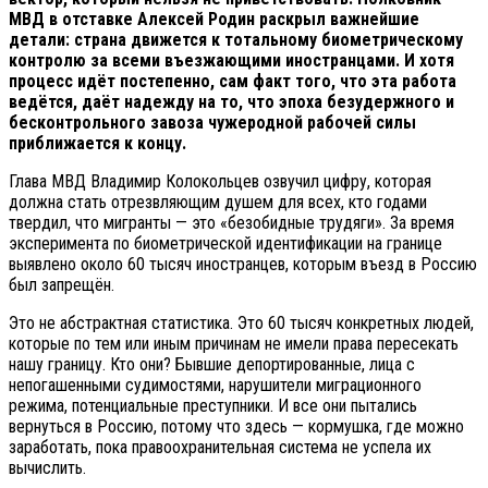
МВД в отставке Алексей Родин раскрыл важнейшие
детали: страна движется к тотальному биометрическому
контролю за всеми въезжающими иностранцами. И хотя
процесс идёт постепенно, сам факт того, что эта работа
ведётся, даёт надежду на то, что эпоха безудержного и
бесконтрольного завоза чужеродной рабочей силы
приближается к концу.
Глава МВД Владимир Колокольцев озвучил цифру, которая
должна стать отрезвляющим душем для всех, кто годами
твердил, что мигранты — это «безобидные трудяги». За время
эксперимента по биометрической идентификации на границе
выявлено около 60 тысяч иностранцев, которым въезд в Россию
был запрещён.
Это не абстрактная статистика. Это 60 тысяч конкретных людей,
которые по тем или иным причинам не имели права пересекать
нашу границу. Кто они? Бывшие депортированные, лица с
непогашенными судимостями, нарушители миграционного
режима, потенциальные преступники. И все они пытались
вернуться в Россию, потому что здесь — кормушка, где можно
заработать, пока правоохранительная система не успела их
вычислить.