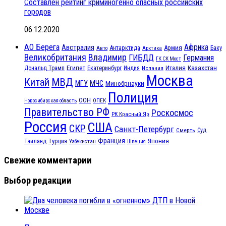
Составлен рейтинг криминогенно опасных российских
городов
06.12.2020
АО Берега
Африка
Австралия
Антарктида
Армия
Баку
Авто
Арктика
Великобритания
Владимир
ГИБДД
Германия
ГК СК Мост
Египет
Казахстан
Италия
Дональд Трамп
Екатеринбург
Индия
Испания
Москва
МВД
Китай
МЧС
МГУ
Минобрнауки
Полиция
ООН
ОПЕК
Новосибирская область
Правительство РФ
Роскосмос
РК Красный Яр
Россия
США
СКР
Санкт-Петербург
Смерть
Суд
Франция
Турция
Япония
Таиланд
Узбекистан
Швеция
Свежие комментарии
Выбор редакции