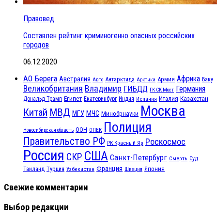
Правовед
Составлен рейтинг криминогенно опасных российских
городов
06.12.2020
АО Берега
Африка
Австралия
Антарктида
Армия
Баку
Авто
Арктика
Великобритания
Владимир
ГИБДД
Германия
ГК СК Мост
Египет
Казахстан
Италия
Дональд Трамп
Екатеринбург
Индия
Испания
Москва
МВД
Китай
МЧС
МГУ
Минобрнауки
Полиция
ООН
ОПЕК
Новосибирская область
Правительство РФ
Роскосмос
РК Красный Яр
Россия
США
СКР
Санкт-Петербург
Смерть
Суд
Франция
Турция
Япония
Таиланд
Узбекистан
Швеция
Свежие комментарии
Выбор редакции