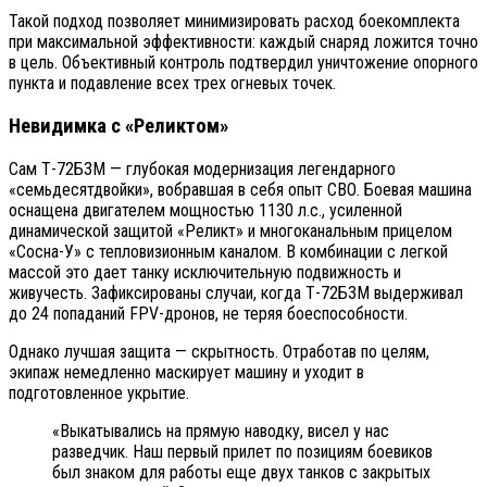
Такой подход позволяет минимизировать расход боекомплекта
при максимальной эффективности: каждый снаряд ложится точно
в цель. Объективный контроль подтвердил уничтожение опорного
пункта и подавление всех трех огневых точек.
Невидимка с «Реликтом»
Сам Т-72Б3М — глубокая модернизация легендарного
«семьдесятдвойки», вобравшая в себя опыт СВО. Боевая машина
оснащена двигателем мощностью 1130 л.с., усиленной
динамической защитой «Реликт» и многоканальным прицелом
«Сосна-У» с тепловизионным каналом. В комбинации с легкой
массой это дает танку исключительную подвижность и
живучесть. Зафиксированы случаи, когда Т-72Б3М выдерживал
до 24 попаданий FPV-дронов, не теряя боеспособности.
Однако лучшая защита — скрытность. Отработав по целям,
экипаж немедленно маскирует машину и уходит в
подготовленное укрытие.
«Выкатывались на прямую наводку, висел у нас
разведчик. Наш первый прилет по позициям боевиков
был знаком для работы еще двух танков с закрытых