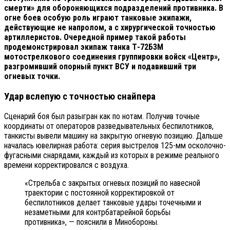
смерти» для обороняющихся подразделений противника. В
огне боев особую роль играют танковые экипажи,
действующие не напролом, а с хирургической точностью
артиллеристов. Очередной пример такой работы
продемонстрировал экипаж танка Т-72Б3М
мотострелкового соединения группировки войск «Центр»,
разгромивший опорный пункт ВСУ и подавивший три
огневых точки.
Удар вслепую с точностью снайпера
Сценарий боя был разыгран как по нотам. Получив точные
координаты от операторов разведывательных беспилотников,
танкисты вывели машину на закрытую огневую позицию. Дальше
началась ювелирная работа: серия выстрелов 125-мм осколочно-
фугасными снарядами, каждый из которых в режиме реального
времени корректировался с воздуха.
«Стрельба с закрытых огневых позиций по навесной
траектории с постоянной корректировкой от
беспилотников делает танковые удары точечными и
незаметными для контрбатарейной борьбы
противника», — пояснили в Минобороны.