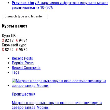
Previous story
В жару число инфарктов и инсультов может
увеличиваться на 10–30%
Курсы валют
Курс ЦБ
$
82.17
€
94.84
Биржевой курс
$
82.52
€
95.39
Recent Posts
Popular Posts
Recent Comments
Tags
Происшествия
Мигрант в ссоре вытолкнул в окно соотечественницу на
северо-западе Москвы