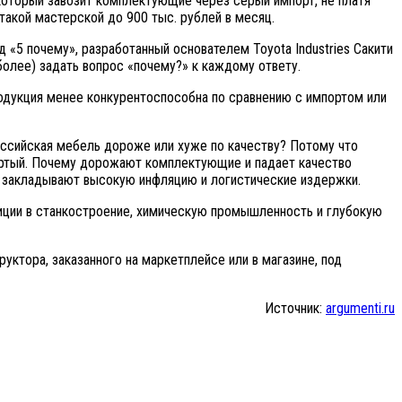
который завозит комплектующие через серый импорт, не платя
такой мастерской до 900 тыс. рублей в месяц.
 «5 почему», разработанный основателем Toyota Industries Сакити
более) задать вопрос «почему?» к каждому ответу.
одукция менее конкурентоспособна по сравнению с импортом или
российская мебель дороже или хуже по качеству? Потому что
ёртый. Почему дорожают комплектующие и падает качество
т) закладывают высокую инфляцию и логистические издержки.
тиции в станкостроение, химическую промышленность и глубокую
уктора, заказанного на маркетплейсе или в магазине, под
Источник:
argumenti.ru