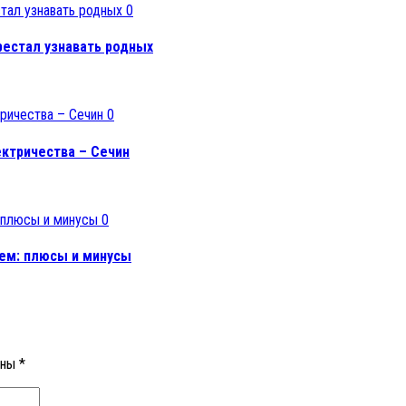
0
рестал узнавать родных
0
ектричества – Сечин
0
лем: плюсы и минусы
ены
*