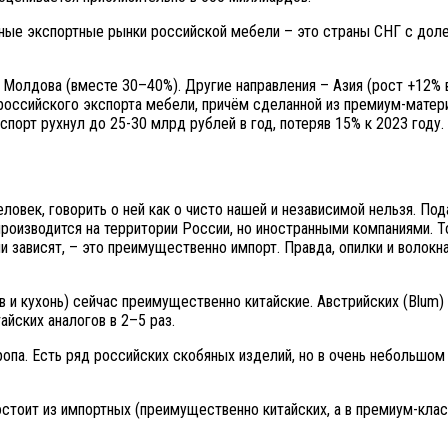
вные экспортные рынки российской мебели – это страны СНГ с дол
, Молдова (вместе 30–40%). Другие направления – Азия (рост +12% в
оссийского экспорта мебели, причём сделанной из премиум-материа
спорт рухнул до 25-30 млрд рублей в год, потеряв 15% к 2023 году.
еловек, говорить о ней как о чисто нашей и независимой нельзя. По
оизводится на территории России, но иностранными компаниями. То 
ни зависят, – это преимущественно импорт. Правда, опилки и волокн
 и кухонь) сейчас преимущественно китайские. Австрийских (Blum) 
тайских аналогов в 2–5 раз.
ропа. Есть ряд российских скобяных изделий, но в очень небольшом
остоит из импортных (преимущественно китайских, а в премиум-кл