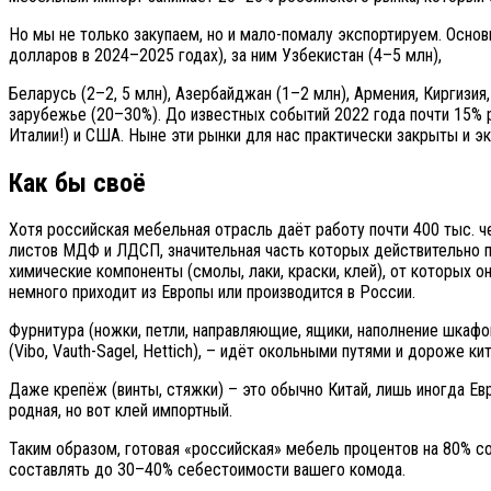
Но мы не только закупаем, но и мало-помалу экспортируем. Осно
долларов в 2024–2025 годах), за ним Узбекистан (4–5 млн),
Беларусь (2–2, 5 млн), Азербайджан (1–2 млн), Армения, Киргизия
зарубежье (20–30%). До известных событий 2022 года почти 15% р
Италии!) и США. Ныне эти рынки для нас практически закрыты и эк
Как бы своё
Хотя российская мебельная отрасль даёт работу почти 400 тыс. ч
листов МДФ и ЛДСП, значительная часть которых действительно пр
химические компоненты (смолы, лаки, краски, клей), от которых о
немного приходит из Европы или производится в России.
Фурнитура (ножки, петли, направляющие, ящики, наполнение шкафов
(Vibo, Vauth-Sagel, Hettich), – идёт окольными путями и дороже ки
Даже крепёж (винты, стяжки) – это обычно Китай, лишь иногда Ев
родная, но вот клей импортный.
Таким образом, готовая «российская» мебель процентов на 80% с
составлять до 30–40% себестоимости вашего комода.