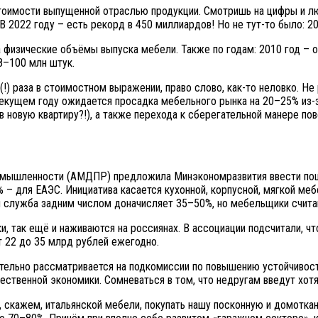
тоимости выпущенной отраслью продукции. Смотришь на цифры и л
В 2022 году – есть рекорд в 450 миллиардов! Но не тут-то было: 2
физические объёмы выпуска мебели. Также по годам: 2010 год – ок
98–100 млн штук.
 (!) раза в стоимостном выражении, право слово, как-то неловко. 
 в текущем году ожидается просадка мебельного рынка на 20–25% из
 новую квартиру?!), а также перехода к сберегательной манере по
омышленности (АМДПР) предложила Минэкономразвития ввести пош
 – для ЕАЭС. Инициатива касается кухонной, корпусной, мягкой меб
 служба задним числом доначисляет 35–50%, но мебельщики считаю
, так ещё и наживаются на россиянах. В ассоциации подсчитали, ч
т 22 до 35 млрд рублей ежегодно.
тельно рассматривается на подкомиссии по повышению устойчивости
ственной экономики. Сомневаться в том, что недругам введут хотя 
, скажем, итальянской мебели, покупать нашу посконную и домотк