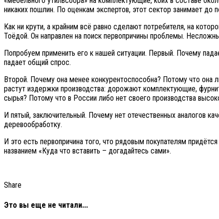
«мебельного утильсбора» на комплектующие, коих в составе окол
никаких пошлин. По оценкам экспертов, этот сектор занимает до 
Как ни крути, а крайним всё равно сделают потребителя, на котор
Тоёдой. Он направлен на поиск первопричины проблемы. Несложный
Попробуем применить его к нашей ситуации. Первый. Почему пада
падает общий спрос.
Второй. Почему она менее конкурентоспособна? Потому что она л
растут издержки производства: дорожают комплектующие, фурни
сырья? Потому что в России либо нет своего производства высок
И пятый, заключительный. Почему нет отечественных аналогов ка
деревообработку.
И это есть первопричина того, что рядовым покупателям придётся
названием «Куда что вставить – догадайтесь сами».
Share
Это вы еще не читали...