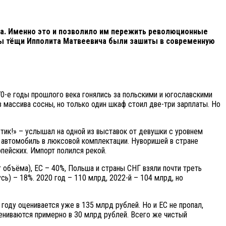
ва. Именно это и позволило им пережить революционные
нты тёщи Ипполита Матвеевича были зашиты в современную
70-е годы прошлого века гонялись за польскими и югославскими
 массива сосны, но только один шкаф стоил две-три зарплаты. Но
отик!» – услышал на одной из выставок от девушки с уровнем
ий автомобиль в люксовой комплектации. Нуворишей в стране
опейских. Импорт полился рекой.
т объёма), ЕС – 40%, Польша и страны СНГ взяли почти треть
сь) – 18%. 2020 год – 110 млрд, 2022-й – 104 млрд, но
 году оценивается уже в 135 млрд рублей. Но и ЕС не пропал,
ениваются примерно в 30 млрд рублей. Всего же чистый