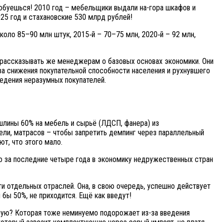
юбуешься! 2010 год – мебельщики выдали на-гора шкафов и
025 год и стахановские 530 млрд рублей!
оло 85–90 млн штук, 2015‑й – 70–75 млн, 2020‑й – 92 млн,
Не рассказывать же менеджерам о базовых основах экономики. Они
-за снижения покупательной способности населения и рухнувшего
ведения неразумных покупателей.
лины 60% на мебель и сырьё (ЛДСП, фанера) из
ели, матрасов – чтобы запретить демпинг через параллельный
т, что этого мало.
то за последние четыре года в экономику недружественных стран
 отдельных отраслей. Она, в свою очередь, успешно действует
бы 50%, не приходится. Ещё как введут!
аную? Которая тоже неминуемо подорожает из-за введения