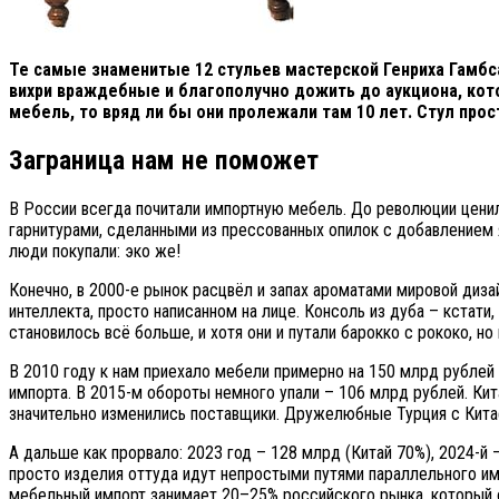
Те самые знаменитые 12 стульев мастерской Генриха Гамб
вихри враждебные и благополучно дожить до аукциона, кот
мебель, то вряд ли бы они пролежали там 10 лет. Стул про
Заграница нам не поможет
В России всегда почитали импортную мебель. До революции ценил
гарнитурами, сделанными из прессованных опилок с добавлением 
люди покупали: эко же!
Конечно, в 2000-е рынок расцвёл и запах ароматами мировой диза
интеллекта, просто написанном на лице. Консоль из дуба – кстат
становилось всё больше, и хотя они и путали барокко с рококо, 
В 2010 году к нам приехало мебели примерно на 150 млрд рублей (
импорта. В 2015-м обороты немного упали – 106 млрд рублей. Кита
значительно изменились поставщики. Дружелюбные Турция с Китае
А дальше как прорвало: 2023 год – 128 млрд (Китай 70%), 2024-й 
просто изделия оттуда идут непростыми путями параллельного им
мебельный импорт занимает 20–25% российского рынка, который 