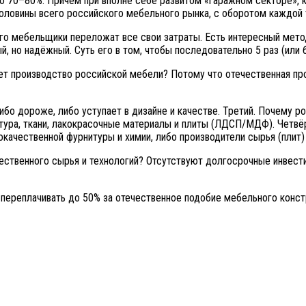
о 70–80%. Причём при вполне себе развитом «гаражном секторе», 
половины всего российского мебельного рынка, с оборотом каждой 
ого мебельщики переложат все свои затраты. Есть интересный метод
, но надёжный. Суть его в том, чтобы последовательно 5 раз (или 
ет производство российской мебели? Потому что отечественная пр
ибо дороже, либо уступает в дизайне и качестве. Третий. Почему 
тура, ткани, лакокрасочные материалы и плиты (ЛДСП/МДФ). Четв
окачественной фурнитуры и химии, либо производители сырья (пли
чественного сырья и технологий? Отсутствуют долгосрочные инвес
 переплачивать до 50% за отечественное подобие мебельного констр