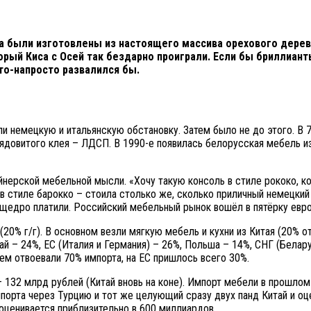
са были изготовлены из настоящего массива орехового дере
орый Киса с Осей так бездарно проиграли. Если бы бриллиа
сто-напросто развалился бы.
и немецкую и итальянскую обстановку. Затем было не до этого. В 
ядовитого клея – ЛДСП. В 1990-е появилась белорусская мебель из
йнерской мебельной мысли. «Хочу такую консоль в стиле рококо, к
и, в стиле барокко – стоила столько же, сколько приличный немецк
но щедро платили. Российский мебельный рынок вошёл в пятёрку евр
20% г/г). В основном везли мягкую мебель и кухни из Китая (20% о
й – 24%, ЕС (Италия и Германия) – 26%, Польша – 14%, СНГ (Белару
м отвоевали 70% импорта, на ЕС пришлось всего 30%.
– 132 млрд рублей (Китай вновь на коне). Импорт мебели в прошлом
порта через Турцию и тот же целующий сразу двух панд Китай и оц
оценивается приблизительно в 600 миллиардов.