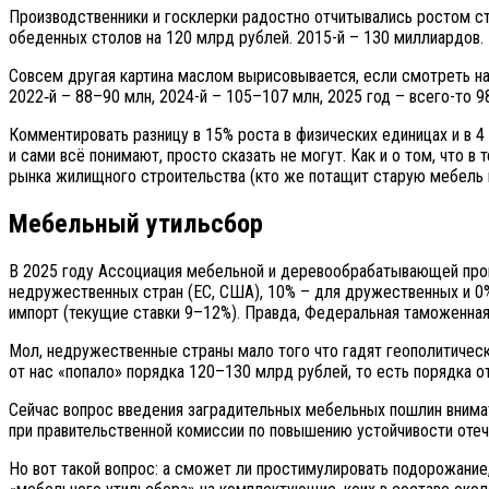
Производственники и госклерки радостно отчитывались ростом с
обеденных столов на 120 млрд рублей. 2015-й – 130 миллиардов. 
Совсем другая картина маслом вырисовывается, если смотреть на 
2022‑й – 88–90 млн, 2024-й – 105–107 млн, 2025 год – всего-то 
Комментировать разницу в 15% роста в физических единицах и в 4
и сами всё понимают, просто сказать не могут. Как и о том, что
рынка жилищного строительства (кто же потащит старую мебель в
Мебельный утильсбор
В 2025 году Ассоциация мебельной и деревообрабатывающей пр
недружественных стран (ЕС, США), 10% – для дружественных и 0%
импорт (текущие ставки 9–12%). Правда, Федеральная таможенная
Мол, недружественные страны мало того что гадят геополитически
от нас «попало» порядка 120–130 млрд рублей, то есть порядка о
Сейчас вопрос введения заградительных мебельных пошлин внима
при правительственной комиссии по повышению устойчивости отече
Но вот такой вопрос: а сможет ли простимулировать подорожание