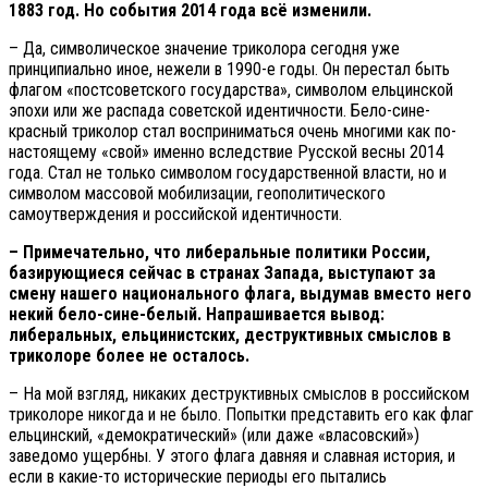
1883 год. Но события 2014 года всё изменили.
– Да, символическое значение триколора сегодня уже
принципиально иное, нежели в 1990-е годы. Он перестал быть
флагом «постсоветского государства», символом ельцинской
эпохи или же распада советской идентичности. Бело-сине-
красный триколор стал восприниматься очень многими как по-
настоящему «свой» именно вследствие Русской весны 2014
года. Стал не только символом государственной власти, но и
символом массовой мобилизации, геополитического
самоутверждения и российской идентичности.
– Примечательно, что либеральные политики России,
базирующиеся сейчас в странах Запада, выступают за
смену нашего национального флага, выдумав вместо него
некий бело-сине-белый. Напрашивается вывод:
либеральных, ельцинистских, деструктивных смыслов в
триколоре более не осталось.
– На мой взгляд, никаких деструктивных смыслов в российском
триколоре никогда и не было. Попытки представить его как флаг
ельцинский, «демократический» (или даже «власовский»)
заведомо ущербны. У этого флага давняя и славная история, и
если в какие-то исторические периоды его пытались