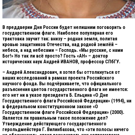
В преддверии Дня России будет нелишним поговорить о
государственном флаге. Наиболее популярная его
трактовка звучит так: внизу – родная земля, политая
кровью защитников Отечества, над родной землёй –
небеса, а над небесами – Господь. «Мы русские, с нами
Бог!» Но так ли всё просто? Гость «АН» – доктор
исторических наук Андрей ИВАНОВ, профессор СПбГУ.
– Андрей
Александрович, я хотел бы оттолкнуться от
ваших исследований в рамках проекта Российского
научного фонда. Вы подчёркиваете, что официального
разъяснения цветов государственного флага не имеется:
его нет ни в указе президента Б. Ельцина «О Дне
Государственного флага Российской Федерации» (1994), ни
в федеральном конституционном законе «О
Государственном флаге Российской Федерации» (2000).
Является ли правильным такое положение дел?
Утверждение действующего государственного
герольдмейстера Г. Вилинбахова, что «эти полосы ничего