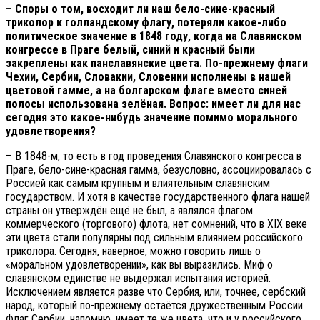
– Споры о том, восходит ли наш бело-сине-красный
триколор к голландскому флагу, потеряли какое-либо
политическое значение в 1848 году, когда на Славянском
конгрессе в Праге белый, синий и красный были
закреплены как панславянские цвета. По-прежнему флаги
Чехии, Сербии, Словакии, Словении исполнены в нашей
цветовой гамме, а на болгарском флаге вместо синей
полосы использована зелёная. Вопрос: имеет ли для нас
сегодня это какое-нибудь значение помимо морального
удовлетворения?
– В 1848-м, то есть в год проведения Славянского конгресса в
Праге, бело-сине-красная гамма, безусловно, ассоциировалась с
Россией как самым крупным и влиятельным славянским
государством. И хотя в качестве государственного флага нашей
страны он утверждён ещё не был, а являлся флагом
коммерческого (торгового) флота, нет сомнений, что в XIX веке
эти цвета стали популярны под сильным влиянием российского
триколора. Сегодня, наверное, можно говорить лишь о
«моральном удовлетворении», как вы выразились. Миф о
славянском единстве не выдержал испытания историей.
Исключением является разве что Сербия, или, точнее, сербский
народ, который по-прежнему остаётся дружественным России.
Флаг Сербии, напомню, имеет те же цвета, что и у российского