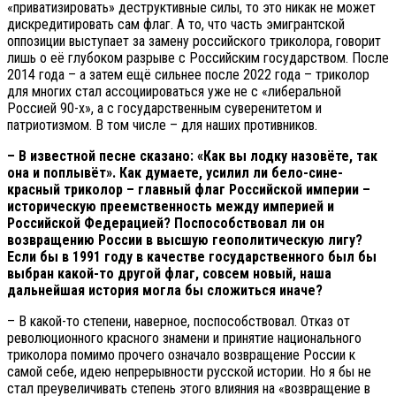
«приватизировать» деструктивные силы, то это никак не может
дискредитировать сам флаг. А то, что часть эмигрантской
оппозиции выступает за замену российского триколора, говорит
лишь о её глубоком разрыве с Российским государством. После
2014 года – а затем ещё сильнее после 2022 года – триколор
для многих стал ассоциироваться уже не с «либеральной
Россией 90-х», а с государственным суверенитетом и
патриотизмом. В том числе – для наших противников.
– В известной песне сказано: «Как вы лодку назовёте, так
она и поплывёт». Как думаете, усилил ли бело-сине-
красный триколор – главный флаг Российской империи –
историческую преемственность между империей и
Российской Федерацией? Поспособствовал ли он
возвращению России в высшую геополитическую лигу?
Если бы в 1991 году в качестве государственного был бы
выбран какой-то другой флаг, совсем новый, наша
дальнейшая история могла бы сложиться иначе?
– В какой-то степени, наверное, поспособствовал. Отказ от
революционного красного знамени и принятие национального
триколора помимо прочего означало возвращение России к
самой себе, идею непрерывности русской истории. Но я бы не
стал преувеличивать степень этого влияния на «возвращение в