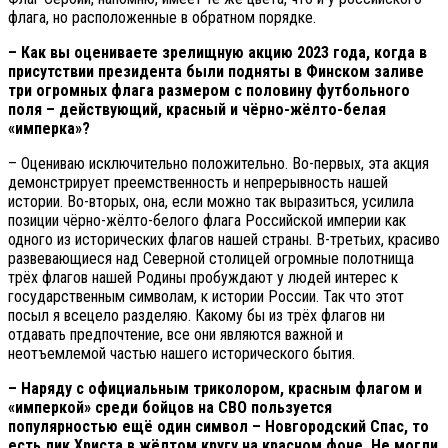
флага, но расположенные в обратном порядке.
– Как вы оцениваете зрелищную акцию 2023 года, когда в
присутствии президента были подняты в Финском заливе
три огромных флага размером с половину футбольного
поля – действующий, красный и чёрно-жёлто-белая
«имперка»?
– Оцениваю исключительно положительно. Во-первых, эта акция
демонстрирует преемственность и непрерывность нашей
истории. Во-вторых, она, если можно так выразиться, усилила
позиции чёрно-жёлто-белого флага Российской империи как
одного из исторических флагов нашей страны. В-третьих, красиво
развевающиеся над Северной столицей огромные полотнища
трёх флагов нашей Родины пробуждают у людей интерес к
государственным символам, к истории России. Так что этот
посыл я всецело разделяю. Какому бы из трёх флагов ни
отдавать предпочтение, все они являются важной и
неотъемлемой частью нашего исторического бытия.
– Наряду с официальным триколором, красным флагом и
«имперкой» среди бойцов на СВО пользуется
популярностью ещё один символ – Новгородский Спас, то
есть лик Христа в жёлтом кругу на красном фоне. Не могли