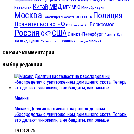
Италия
Дональд Трамп
Екатеринбург
Индия
Испания
МВД
Китай
МЧС
Казахстан
МГУ
Минобрнауки
Москва
Полиция
ООН
ОПЕК
Новосибирская область
Правительство РФ
Роскосмос
РК Красный Яр
Россия
США
СКР
Санкт-Петербург
Смерть
Суд
Франция
Турция
Япония
Таиланд
Узбекистан
Швеция
Свежие комментарии
Выбор редакции
Мнения
Михаил Делягин настаивает на расследовании
«беспредела» с уничтожением домашнего скота: Теперь
это делают чиновники, а не бандиты, как раньше
19.03.2026