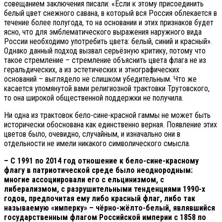
совещанием заключения писали: «Если к этому присоединить
белый цвет снежного савана, в который вся Россия облекается в
течение более полугода, то на основании и этих признаков будет
ясно, что для эмблематического выражения наружного вида
России необходимо употребить цвета: белый, синий и красный».
Однако данный подход вызвал серьёзную критику, потому что
такое стремление – стремление объяснить цвета флага не из
геральдических, а из эстетических и этнографических
оснований – выглядело не слишком убедительным. Что же
касается упомянутой вами религиозной трактовки Трутовского,
то она широкой общественной поддержки не получила.
Ни одна из трактовок бело-сине-красной гаммы не может быть
исторически обоснована как единственно верная. Появление этих
цветов было, очевидно, случайным, и изначально они в
отдельности не имели никакого символического смысла.
– С 1991 по 2014 год отношение к бело-сине-красному
флагу в патриотической среде было неоднородным:
многие ассоциировали его с ельцинизмом, с
либерализмом, с разрушительными тенденциями 1990-х
годов, предпочитая ему либо красный флаг, либо так
называемую «имперку» – чёрно-жёлто-белый, являвшийся
государственным флагом Российской империи с 1858 по