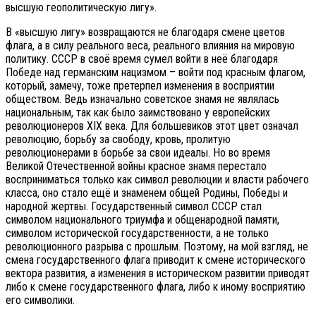
высшую геополитическую лигу».
В «высшую лигу» возвращаются не благодаря смене цветов
флага, а в силу реального веса, реального влияния на мировую
политику. СССР в своё время сумел войти в неё благодаря
Победе над германским нацизмом – войти под красным флагом,
который, замечу, тоже претерпел изменения в восприятии
обществом. Ведь изначально советское знамя не являлась
национальным, так как было заимствовано у европейских
революционеров XIX века. Для большевиков этот цвет означал
революцию, борьбу за свободу, кровь, пролитую
революционерами в борьбе за свои идеалы. Но во время
Великой Отечественной войны красное знамя перестало
восприниматься только как символ революции и власти рабочего
класса, оно стало ещё и знаменем общей Родины, Победы и
народной жертвы. Государственный символ СССР стал
символом национального триумфа и общенародной памяти,
символом исторической государственности, а не только
революционного разрыва с прошлым. Поэтому, на мой взгляд, не
смена государственного флага приводит к смене исторического
вектора развития, а изменения в историческом развитии приводят
либо к смене государственного флага, либо к иному восприятию
его символики.