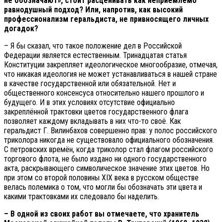
не обозначают», стоит расценивать как неприемлемо
равнодушный подход? Или, напротив, как высокий
профессионализм геральдиста, не привносящего личных
догадок?
– Я бы сказал, что такое положение дел в Российской
Федерации является естественным. Тринадцатая статья
Конституции закрепляет идеологическое многообразие, отмечая,
что никакая идеология не может устанавливаться в нашей стране
в качестве государственной или обязательной. Нет и
общественного консенсуса относительно нашего прошлого и
будущего. И в этих условиях отсутствие официально
закреплённой трактовки цветов государственного флага
позволяет каждому вкладывать в них что-то своё. Как
геральдист Г. Вилинбахов совершенно прав: у полос российского
триколора никогда не существовало официального обозначения.
С петровских времён, когда триколор стал флагом российского
торгового флота, не было издано ни одного государственного
акта, раскрывающего символическое значение этих цветов. Но
при этом со второй половины XIX века в русском обществе
велась полемика о том, что могли бы обозначать эти цвета и
какими трактовками их следовало бы наделить.
– В одной из своих работ вы отмечаете, что хранитель