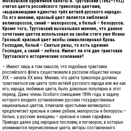
Московской оружейной палаты В. Трутовский (1862–1932)
считал цвета российского триколора цветами,
«выражающими единство трёх ветвей русского народа».
По его мнению, красный цвет является эмблемой
великороссов, синий – малороссов, а белый – белорусов.
Кроме того, Трутовский высказывал мнение, что данное
сочетание цветов использовал на своём стяге уже Иоанн
Грозный: красный цвет якобы символизировал Кровь
Господню, белый – Святые ризы, то есть одеяние
Господне, а синий – небеса. Имеют ли эти две трактовки
Трутовского исторические основания?
– Имеют лишь в том смысле, что подобные трактовки
российского флага существовали в русском обществе конца
XIX – начала XX века. Мнение, что цвета триколора должны
трактоваться как цвета трёх ветвей русского народа или же как
его, народа, любимые цвета, было довольно популярно в этот
период. Даже члены Особого совещания 1896 года, в задачу
которого входило установление русских государственных
национальных цветов, отмечали: крестьянин-великоросс
предпочитает красные и синие рубахи, малороссы и белорусы –
белые, а русские женщины – красные и синие сарафаны.
Приводя далее ряд народных пословиц и поговорок, в которых
упоминаются перечисленные цвета, авторы составленного