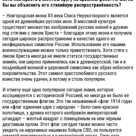
бы вы объяснить его стихийную распространённость?
– Новгородская икона XII века Спаса Нерукотворного является
одной из древнейших русских икон. В массовой культуре
существует множество изображений русских князей и дружин
под стягами с ликом Христа – благодаря этому икона и получила
сегодня широкое распространение в качестве одного из
неофициальных символов России. Использование его нашими
военнослужащими можно только приветствовать. Хотя стяги с
ликом Христа никогда не имели статуса государственных
знамён, они широко применялись как в древнерусской, так и в
позднейшей военной и церковной символике как образ небесного
покровительства. Этот символ христолюбивого русского
воинства очень удачен, а потому и столь популярен.
И отмечу ещё одно популярное сегодня знамя, которое
ассоциируется с исторической Россией, но никогда не было её
государственным флагом. Это так называемый «флаг 1914 года»
или «флаг единения царя с народом» – бело-сине-красное
полотнище, у древка которого изображён императорский
штандарт – жёлтый квадрат с помещённым на нём чёрным
двуглавым орлом. Этот флаг сегодня также можно часто
увидеть на нарукавных нашивках бойцов СВО, он пользуется
немалой популярностью и в молодёжной среде. Тому есть