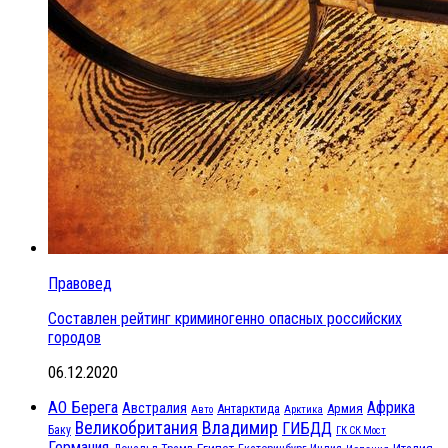
Правовед
Составлен рейтинг криминогенно опасных российских
городов
06.12.2020
АО Берега
Африка
Австралия
Антарктида
Армия
Авто
Арктика
Великобритания
Владимир
ГИБДД
Баку
ГК СК Мост
Германия
Египет