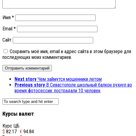
Имя
*
Email
*
Сайт
Сохранить моё имя, email и адрес сайта в этом браузере для
последующих моих комментариев.
Next story
Чем займутся мошенники летом
Previous story
В Севастополе школьный балкон рухнул во
время фотосессии: пострадали 10 человек
Курсы валют
Курс ЦБ
$
82.17
€
94.84