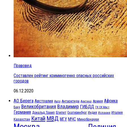
Правовед
Составлен рейтинг криминогенно опасных российских
городов
06.12.2020
АО Берега
Африка
Австралия
Антарктида
Армия
Авто
Арктика
Великобритания
Владимир
ГИБДД
Баку
ГК СК Мост
Германия
Египет
Италия
Дональд Трамп
Екатеринбург
Индия
Испания
МВД
Китай
МЧС
Казахстан
МГУ
Минобрнауки
Москва
Полиция