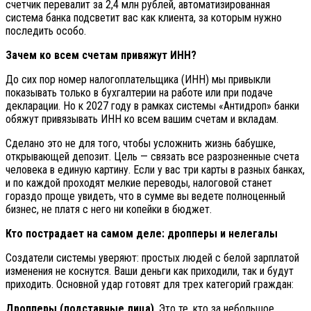
счетчик перевалит за 2,4 млн рублей, автоматизированная
система банка подсветит вас как клиента, за которым нужно
последить особо.
Зачем ко всем счетам привяжут ИНН?
До сих пор номер налогоплательщика (ИНН) мы привыкли
показывать только в бухгалтерии на работе или при подаче
декларации. Но к 2027 году в рамках системы «Антидроп» банки
обяжут привязывать ИНН ко всем вашим счетам и вкладам.
Сделано это не для того, чтобы усложнить жизнь бабушке,
открывающей депозит. Цель — связать все разрозненные счета
человека в единую картину. Если у вас три карты в разных банках,
и по каждой проходят мелкие переводы, налоговой станет
гораздо проще увидеть, что в сумме вы ведете полноценный
бизнес, не платя с него ни копейки в бюджет.
Кто пострадает на самом деле: дропперы и нелегалы
Создатели системы уверяют: простых людей с белой зарплатой
изменения не коснутся. Ваши деньги как приходили, так и будут
приходить. Основной удар готовят для трех категорий граждан:
Дропперы (подставные лица)
. Это те, кто за небольшое