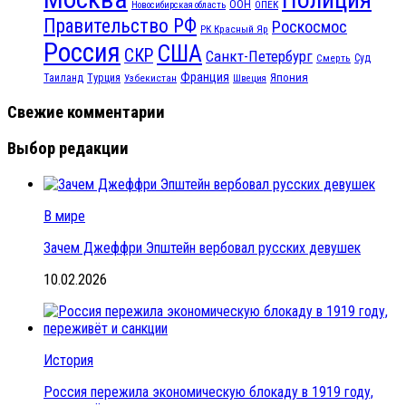
ООН
ОПЕК
Новосибирская область
Правительство РФ
Роскосмос
РК Красный Яр
Россия
США
СКР
Санкт-Петербург
Смерть
Суд
Франция
Турция
Япония
Таиланд
Узбекистан
Швеция
Свежие комментарии
Выбор редакции
В мире
Зачем Джеффри Эпштейн вербовал русских девушек
10.02.2026
История
Россия пережила экономическую блокаду в 1919 году,