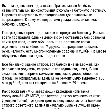
Высота здания всего два этажа. Травмы могли бы быть
незначительными, но конструкция рухнула на бетонную лестницу.
Неровная поверхность спровоцировала дополнительные
повреждения. К тому же под ногами у падающих оказались
обломки балкона.
Пострадавших срочно доставили в городскую больницу. Больше
всего пострадала одна из девочек: она оставалась без сознания
почти три часа, но все обошлось — ее состояние врачи
оценивают как стабильное. У других пострадавших сломаны
руки, челюсти, есть многочисленные ссадины и ушибы. На месте
обрушения балкона видны следы крови.
Всё банально: здание старое, вот балкон и не выдержал. Как
рассказали родители, капремонт проводили год назад. Были
заменены инженерные коммуникации, окна, двери, обновлен
фасад. По официальным данным, на ремонт было выделено 156
млн рублей, а из них конкретно на балкон — 29 тысяч.
Как рассказал «МК» заведующий кафедрой испытания
сооружений НИУ МГСУ, профессор, доктор технических наук
Дмитрий Топчий, традиция делать выпускное фото на балконе
старого советского здания изначально была не лучшей идеей.