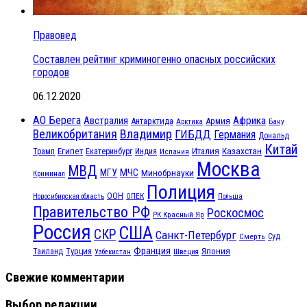
Правовед
Составлен рейтинг криминогенно опасных российских
городов
06.12.2020
АО Берега
Австралия
Африка
Антарктида
Армия
Баку
Арктика
Великобритания
Владимир
ГИБДД
Германия
Дональд
Китай
Египет
Казахстан
Италия
Трамп
Екатеринбург
Индия
Испания
Москва
МВД
МЧС
МГУ
Минобрнауки
Криминал
Полиция
ООН
ОПЕК
Новосибирская область
Польша
Правительство РФ
Роскосмос
РК Красный Яр
Россия
США
СКР
Санкт-Петербург
Смерть
Суд
Франция
Турция
Япония
Таиланд
Узбекистан
Швеция
Свежие комментарии
Выбор редакции