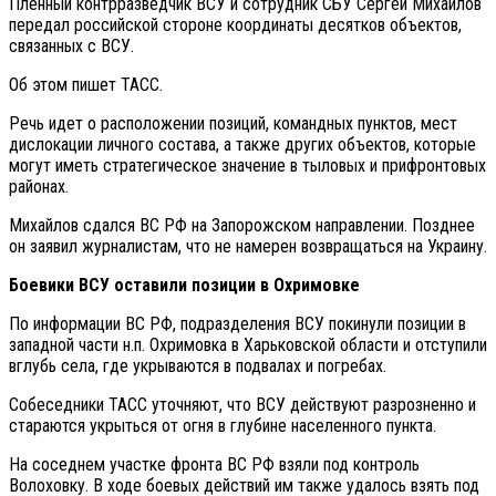
Пленный контрразведчик ВСУ и сотрудник СБУ Сергей Михайлов
передал российской стороне координаты десятков объектов,
связанных с ВСУ.
Об этом пишет ТАСС.
Речь идет о расположении позиций, командных пунктов, мест
дислокации личного состава, а также других объектов, которые
могут иметь стратегическое значение в тыловых и прифронтовых
районах.
Михайлов сдался ВС РФ на Запорожском направлении. Позднее
он заявил журналистам, что не намерен возвращаться на Украину.
Боевики ВСУ оставили позиции в Охримовке
По информации ВС РФ, подразделения ВСУ покинули позиции в
западной части н.п. Охримовка в Харьковской области и отступили
вглубь села, где укрываются в подвалах и погребах.
Собеседники ТАСС уточняют, что ВСУ действуют разрозненно и
стараются укрыться от огня в глубине населенного пункта.
На соседнем участке фронта ВС РФ взяли под контроль
Волоховку. В ходе боевых действий им также удалось взять под