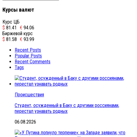
Курсы валют
Курс ЦБ
$
81.41
€
94.06
Биржевой курс
$
81.58
€
93.99
Recent Posts
Popular Posts
Recent Comments
Tags
Происшествия
Студент, осужденный в Баку с другими россиянами,
перестал узнавать родных
06.08.2026