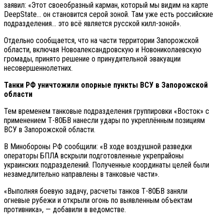
заявил: «Этот своеобразный карман, который мы видим на карте
DeepState… он становится серой зоной. Там уже есть российские
подразделения… это всё является русской килл-зоной».
Отдельно сообщается, что на части территории Запорожской
области, включая Новоалександровскую и Новониколаевскую
громады, принято решение о принудительной эвакуации
несовершеннолетних.
Танки РФ уничтожили опорные пункты ВСУ в Запорожской
области
Тем временем танковые подразделения группировки «Восток» с
применением Т-80БВ нанесли удары по укреплённым позициям
ВСУ в Запорожской области.
В Минобороны РФ сообщили: «В ходе воздушной разведки
операторы БПЛА вскрыли подготовленные укрепрайоны
украинских подразделений. Полученные координаты целей были
незамедлительно направлены в танковые части».
«Выполняя боевую задачу, расчеты танков Т-80БВ заняли
огневые рубежи и открыли огонь по выявленным объектам
противника», — добавили в ведомстве.