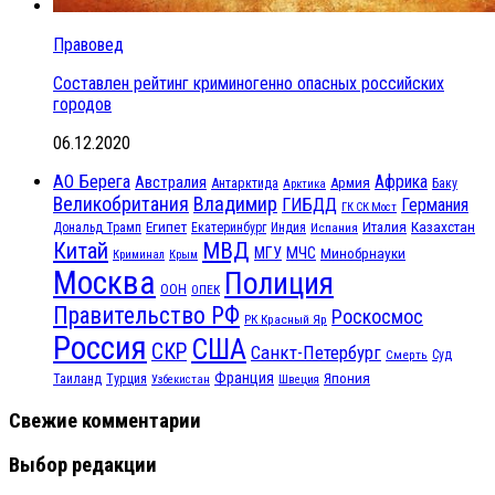
Правовед
Составлен рейтинг криминогенно опасных российских
городов
06.12.2020
АО Берега
Африка
Австралия
Антарктида
Армия
Баку
Арктика
Великобритания
Владимир
ГИБДД
Германия
ГК СК Мост
Египет
Казахстан
Италия
Дональд Трамп
Екатеринбург
Индия
Испания
МВД
Китай
МЧС
МГУ
Минобрнауки
Криминал
Крым
Москва
Полиция
ООН
ОПЕК
Правительство РФ
Роскосмос
РК Красный Яр
Россия
США
СКР
Санкт-Петербург
Смерть
Суд
Франция
Турция
Япония
Таиланд
Узбекистан
Швеция
Свежие комментарии
Выбор редакции