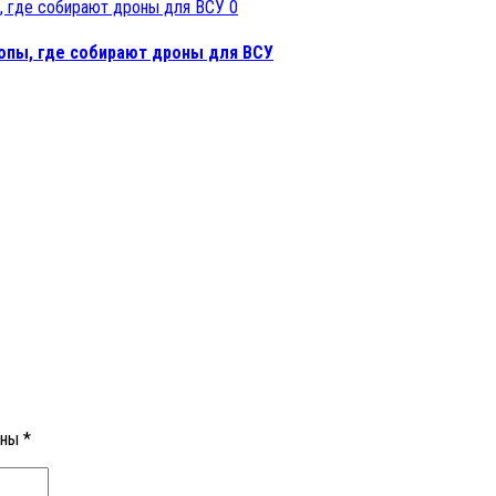
0
ропы, где собирают дроны для ВСУ
ены
*