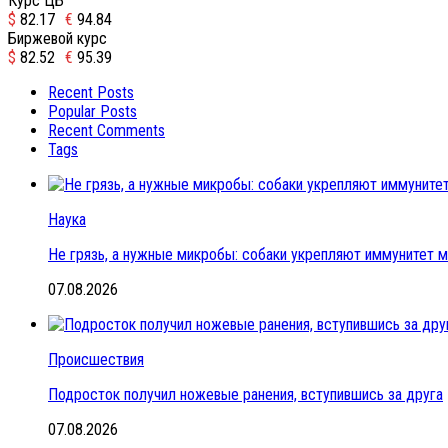
Курс ЦБ
$
82.17
€
94.84
Биржевой курс
$
82.52
€
95.39
Recent Posts
Popular Posts
Recent Comments
Tags
Наука
Не грязь, а нужные микробы: собаки укрепляют иммунитет 
07.08.2026
Происшествия
Подросток получил ножевые ранения, вступившись за друга
07.08.2026