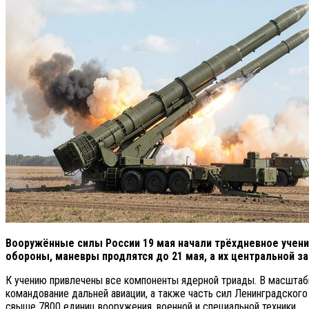
Вооружённые силы России 19 мая начали трёхдневное учени
обороны, маневры продлятся до 21 мая, а их центральной 
К учению привлечены все компоненты ядерной триады. В масштаб
командование дальней авиации, а также часть сил Ленинградског
свыше 7800 единиц вооружения, военной и специальной техники.