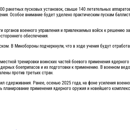
00 ракетных пусковых установок, свыше 140 летательных аппаратов
ния. Особое внимание будет уделено практическим пускам баллист
и органов военного управления и привлекаемых войск к решению за
естороннего обеспечения.
ском. В Минобороны подчеркнули, что в ходе учения будут отработ
местной тренировки воинских частей боевого применения ядерного 
дерных боеприпасов и их подготовки к применению. В военном вед
влены против третьих стран.
л сдерживания. Ранее, осенью 2025 года, на фоне усиления военно
ь планирование применения ядерного оружия и новейшего комплекс