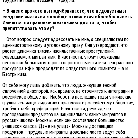
трудовые права, а Ахмед – вряд ли.
– В числе прочего вы подчёркиваете, что недопустимы
создание анклавов и вообще этническая обособленность.
Имеются ли правовые механизмы для того, чтобы
препятствовать этому?
– Этот вопрос следует адресовать не мне, а специалистам по
административному и уголовному праву. Они утверждают, что
растёт динамика тяжких насильственных преступлений,
совершаемых мигрантами. В частности, этому посвящены
несколько больших интервью первого заместителя Генерального
прокурора РФ и председателя Следственного комитета – А.И.
Бастрыкина.
От себя могу лишь добавить, что люди, живущие тесной
сплочённой диаспорой, как правило, не стремятся к интеграции в
российское общество. Наоборот, в последние годы этнические
группы всё чаще выдвигают претензии к российскому обществу,
требуют себе преференций. В частности, речь идёт о
преподавании предметов на национальном языке мигрантов в
русских школах Москвы, если они составляют большинство
учащихся класса. Даже на улицах Москвы доставщики
продуктов – трудовые мигранты довольно часто ведут себя
агрессивно, не соблюдают правила дорожного движения, грубят