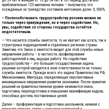
до 59 лет и женщин от 16 до 54 лет в тот период достигало
приблизительно 123 миллиона человек – получается, что
осуждённые за тунеядство составили ничтожную долю: 0, 006%.
– Поспособствовать трудоустройству россиян можно не
только через принуждение, но и через содействие. Но,
увы, содействие со стороны государства остаётся
недостаточным.
—
Что касается службы занятости, то не хватает как штата, так и
структурных подразделений в отдалённых регионах страны.
Заметим, что Закон о занятости вводит для этой службы новые
направления работы – в частности, профилирование
работодателей и лиц, ищущих работу. Но содействие
трудоустройству – это большая государственная задача,
решение которой находится в зоне ответственности не только
службы занятости. Прежде всего это задача Правительства РФ,
Минэкономики, Минтруда, определяющих перспективные
инновационные направления развития экономики. После принятия
решений на правительственном уровне начинаются поиск,
подготовка, переподготовка и повышение квалификации кадров,
способных достичь поставленных целей.
Далее – профориентация и подготовка школьников, начиная с
младших классов, затем – учащихся колледжей и