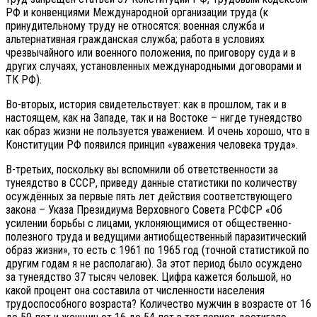
РФ и конвенциями Международной организации труда (к
принудительному труду не относятся: военная служба и
альтернативная гражданская служба; работа в условиях
чрезвычайного или военного положения, по приговору суда и в
других случаях, установленных международными договорами и
ТК РФ).
Во-вторых, история свидетельствует: как в прошлом, так и в
настоящем, как на Западе, так и на Востоке – нигде тунеядство
как образ жизни не пользуется уважением. И очень хорошо, что в
Конституции РФ появился принцип «уважения человека труда».
В-третьих, поскольку вы вспомнили об ответственности за
тунеядство в СССР, приведу данные статистики по количеству
осуждённых за первые пять лет действия соответствующего
закона – Указа Президиума Верховного Совета РСФСР «Об
усилении борьбы с лицами, уклоняющимися от общественно-
полезного труда и ведущими антиобщественный паразитический
образ жизни», то есть с 1961 по 1965 год (точной статистикой по
другим годам я не располагаю). За этот период было осуждено
за тунеядство 37 тысяч человек. Цифра кажется большой, но
какой процент она составила от численности населения
трудоспособного возраста? Количество мужчин в возрасте от 16