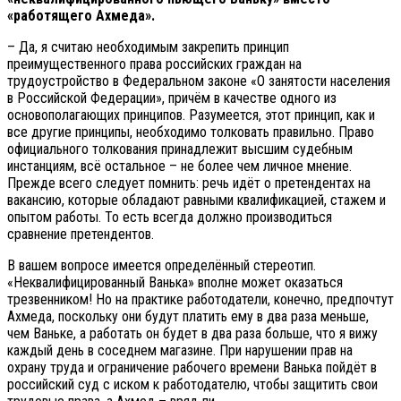
«работящего Ахмеда».
– Да, я считаю необходимым закрепить принцип
преимущественного права российских граждан на
трудоустройство в Федеральном законе «О занятости населения
в Российской Федерации», причём в качестве одного из
основополагающих принципов. Разумеется, этот принцип, как и
все другие принципы, необходимо толковать правильно. Право
официального толкования принадлежит высшим судебным
инстанциям, всё остальное – не более чем личное мнение.
Прежде всего следует помнить: речь идёт о претендентах на
вакансию, которые обладают равными квалификацией, стажем и
опытом работы. То есть всегда должно производиться
сравнение претендентов.
В вашем вопросе имеется определённый стереотип.
«Неквалифицированный Ванька» вполне может оказаться
трезвенником! Но на практике работодатели, конечно, предпочтут
Ахмеда, поскольку они будут платить ему в два раза меньше,
чем Ваньке, а работать он будет в два раза больше, что я вижу
каждый день в соседнем магазине. При нарушении прав на
охрану труда и ограничение рабочего времени Ванька пойдёт в
российский суд с иском к работодателю, чтобы защитить свои