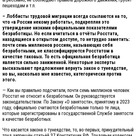
пешеходам и т.п.
– Лоббисты трудовой миграции всегда ссылаются на то,
что «в России некому работать», подкрепляя это
утверждение низкими официальными показателями
безработицы. Но если вчитаться в отчёты Росстата,
находящиеся в открытом доступе, то нетрудно заметить:
почти семь миллионов россиян, называющих себя
безработными, не классифицируются Росстатом в
качестве таковых. То есть официальная безработица
является сильно заниженной. Некоторые эксперты
высказывают предложение вернуть закон о тунеядстве,
но вы, насколько мне известно, категорически против
этого.
—
Как вы правильно подсчитали, почти семь миллионов человек
Росстат не относит к безработным. Он руководствуется
законодательством. По Закону «О занятости», принятому в 2023
году, официально считаются безработными только те лица,
которые зарегистрированы в государственной Службе занятости
в качестве безработных.
Что касается закона о тунеядстве, то, во-первых, принудительный
труд запрещён статьёй 37 Конституции РФ, Трудовым кодексом