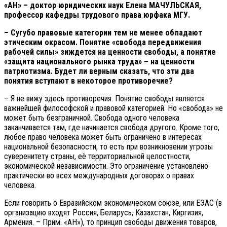
«АН» – доктор юридических наук Елена МАЧУЛЬСКАЯ,
профессор кафедры трудового права юрфака МГУ.
– Сугубо
правовые категории тем не менее обладают
этическим окрасом. Понятие «свобода передвижения
рабочей силы» зиждется на ценности свободы, а понятие
«защита национального рынка труда» – на ценности
патриотизма. Будет ли верным сказать, что эти два
понятия вступают в некоторое противоречие?
– Я не вижу здесь противоречия. Понятие свободы является
важнейшей философской и правовой категорией. Но «свобода» не
может быть безграничной. Свобода одного человека
заканчивается там, где начинается свобода другого. Кроме того,
любое право человека может быть ограничено в интересах
национальной безопасности, то есть при возникновении угрозы
суверенитету страны, её территориальной целостности,
экономической независимости. Это ограничение установлено
практически во всех международных договорах о правах
человека.
Если говорить о Евразийском экономическом союзе, или ЕЭАС (в
организацию входят Россия, Беларусь, Казахстан, Киргизия,
Армения. – Прим. «АН»), то принцип свободы движения товаров,