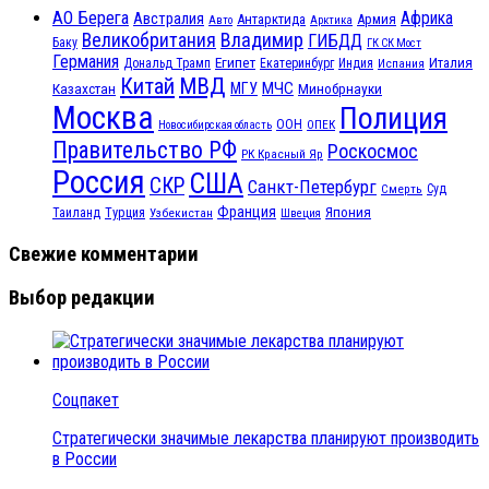
АО Берега
Африка
Австралия
Антарктида
Армия
Авто
Арктика
Великобритания
Владимир
ГИБДД
Баку
ГК СК Мост
Германия
Египет
Италия
Дональд Трамп
Екатеринбург
Индия
Испания
МВД
Китай
МЧС
Казахстан
МГУ
Минобрнауки
Москва
Полиция
ООН
ОПЕК
Новосибирская область
Правительство РФ
Роскосмос
РК Красный Яр
Россия
США
СКР
Санкт-Петербург
Смерть
Суд
Франция
Турция
Япония
Таиланд
Узбекистан
Швеция
Свежие комментарии
Выбор редакции
Соцпакет
Стратегически значимые лекарства планируют производить
в России