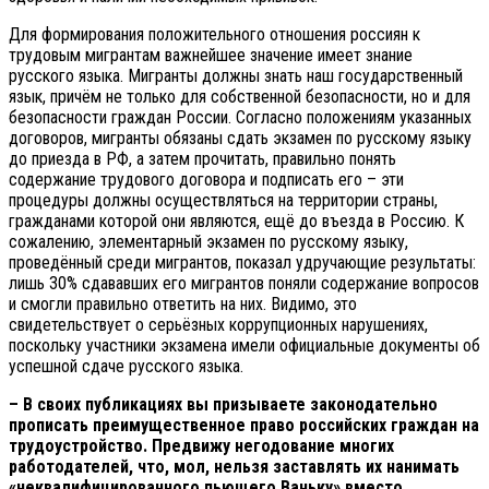
Для формирования положительного отношения россиян к
трудовым мигрантам важнейшее значение имеет знание
русского языка. Мигранты должны знать наш государственный
язык, причём не только для собственной безопасности, но и для
безопасности граждан России. Согласно положениям указанных
договоров, мигранты обязаны сдать экзамен по русскому языку
до приезда в РФ, а затем прочитать, правильно понять
содержание трудового договора и подписать его – эти
процедуры должны осуществляться на территории страны,
гражданами которой они являются, ещё до въезда в Россию. К
сожалению, элементарный экзамен по русскому языку,
проведённый среди мигрантов, показал удручающие результаты:
лишь 30% сдававших его мигрантов поняли содержание вопросов
и смогли правильно ответить на них. Видимо, это
свидетельствует о серьёзных коррупционных нарушениях,
поскольку участники экзамена имели официальные документы об
успешной сдаче русского языка.
– В своих публикациях вы призываете законодательно
прописать преимущественное право российских граждан на
трудоустройство. Предвижу негодование многих
работодателей, что, мол, нельзя заставлять их нанимать
«неквалифицированного пьющего Ваньку» вместо