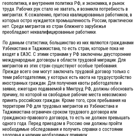
геополитика, и внутренняя политика РФ, и экономика, и рынок
труда. Рабочих рук стало не хватать, и возникла потребность в
мигрантах. К сожалению, притока квалицированных работников, в
которых остро нуждается промышленность России, практически
нет. Среди мигрантов из стран ближнего зарубежья
преобладают неквалифицированные работники.
По данным статистики, большинство из них являются гражданами
Узбекистана и Таджикистана, то есть стран, которые пока не
входят в ЕАЭС. С этими странами у РФ заключены двусторонние
международные договоры в области трудовой миграции. Для
мигрантов из этих стран существуют особые требования.
Прежде всего они могут заключать трудовой договор только с
теми работодателями, у которых есть квота на трудоустройство
иностранных граждан. Для получения квоты работодатели в
заявке, ежегодно подаваемой в Минтруд РФ, должны обосновать
причину, по которой на свободные рабочие места невозможно
принять российских граждан. Кроме того, срок пребывания на
территории РФ для трудовых мигрантов из Узбекистана и
Таджикистана ограничен сроком трудового договора или
гражданско-правового договора, то есть не должен превышать
одного года. Перед приездом в Россию они должны пройти
необходимые обследования и получить справки о состоянии
здоровья и наличии необходимых прививок.