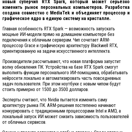
новый суперчип RTX Spark, который может серьёзно
изменить рынок персональных компьютеров. Разработка
создана совместно с MediaTek и объединяет процессор и
графическое ядро в единую систему на кристалле.
Главная особенность RTX Spark — возможность запускать
мощные ИИ-модели прямо на домашнем компьютере без
подключения к облачным серверам. Чип сочетает ARM-
процессор Grace и графическую архитектуру Blackwell RTX,
ориентированную на задачи искусственного интеллекта.
Производители рассчитывают, что новая платформа запустит
волну обновления ПК. Устройства на базе RTX Spark смогут
выполнять функции персонального ИИ-помощника, обрабатывать
нейросети локально и автоматизировать часть повседневных
задач пользователя. При этом ноутбуки с новым чипом будут
стоить примерно от 1500 до 3500 долларов.
Эксперты считают, что Nvidia пытается изменить саму
архитектуру рынка ПК. ARM-решения постепенно начинают
конкурировать с традиционными процессорами Intel и AMD, а
локальный запуск ИИ может снизить зависимость пользователей
от облачных сервисов.