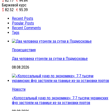
$
82.17
€
94.84
Биржевой курс
$
82.52
€
95.39
Recent Posts
Popular Posts
Recent Comments
Tags
Происшествия
Два человека утонули за сутки в Подмосковье
08.08.2026
Новости
«Колоссальный удар по экономике»: 7,7 тысячи украинских
фур застряли на границе из-за остановки портов