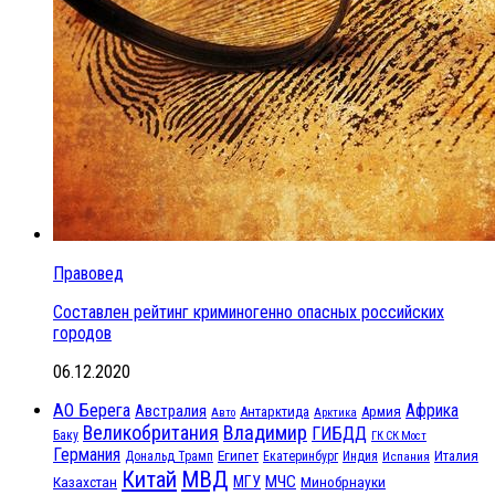
Правовед
Составлен рейтинг криминогенно опасных российских
городов
06.12.2020
АО Берега
Африка
Австралия
Антарктида
Армия
Авто
Арктика
Великобритания
Владимир
ГИБДД
Баку
ГК СК Мост
Германия
Египет
Италия
Дональд Трамп
Екатеринбург
Индия
Испания
МВД
Китай
МЧС
Казахстан
МГУ
Минобрнауки