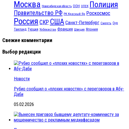
Москва
Полиция
ООН
ОПЕК
Новосибирская область
Правительство РФ
Роскосмос
РК Красный Яр
Россия
США
СКР
Санкт-Петербург
Смерть
Суд
Франция
Турция
Япония
Таиланд
Узбекистан
Швеция
Свежие комментарии
Выбор редакции
Новости
Рубио сообщил о «плохих новостях» с переговоров в Абу-
Даби
05.02.2026