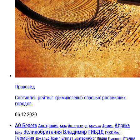
Правовед
Составлен рейтинг криминогенно опасных российских
городов
06.12.2020
АО Берега
Африка
Австралия
Антарктида
Армия
Авто
Арктика
Великобритания
Владимир
ГИБДД
Баку
ГК СК Мост
Германия
Египет
Италия
Дональд Трамп
Екатеринбург
Индия
Испания