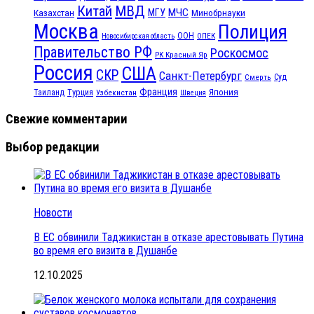
МВД
Китай
МЧС
Казахстан
МГУ
Минобрнауки
Москва
Полиция
ООН
ОПЕК
Новосибирская область
Правительство РФ
Роскосмос
РК Красный Яр
Россия
США
СКР
Санкт-Петербург
Смерть
Суд
Франция
Турция
Япония
Таиланд
Узбекистан
Швеция
Свежие комментарии
Выбор редакции
Новости
В ЕС обвинили Таджикистан в отказе арестовывать Путина
во время его визита в Душанбе
12.10.2025