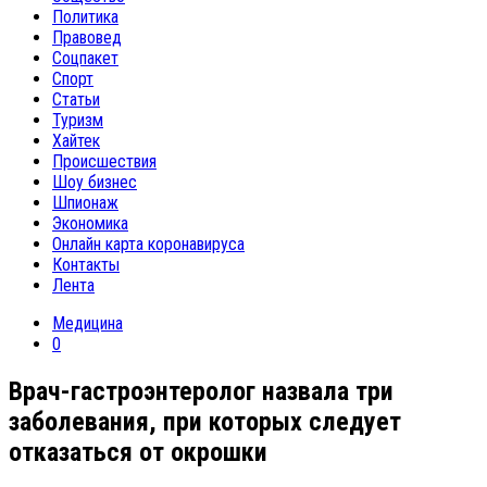
Политика
Правовед
Соцпакет
Спорт
Статьи
Туризм
Хайтек
Происшествия
Шоу бизнес
Шпионаж
Экономика
Онлайн карта коронавируса
Контакты
Лента
Медицина
0
Врач-гастроэнтеролог назвала три
заболевания, при которых следует
отказаться от окрошки