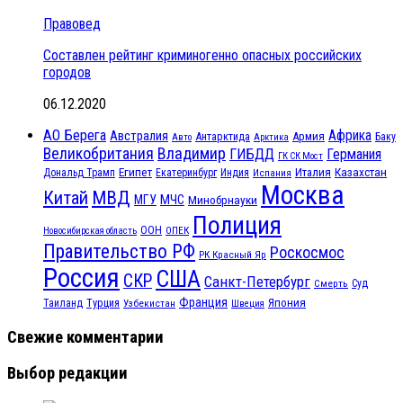
Правовед
Составлен рейтинг криминогенно опасных российских
городов
06.12.2020
АО Берега
Африка
Австралия
Антарктида
Армия
Баку
Авто
Арктика
Великобритания
Владимир
ГИБДД
Германия
ГК СК Мост
Египет
Казахстан
Италия
Дональд Трамп
Екатеринбург
Индия
Испания
Москва
МВД
Китай
МЧС
МГУ
Минобрнауки
Полиция
ООН
ОПЕК
Новосибирская область
Правительство РФ
Роскосмос
РК Красный Яр
Россия
США
СКР
Санкт-Петербург
Смерть
Суд
Франция
Турция
Япония
Таиланд
Узбекистан
Швеция
Свежие комментарии
Выбор редакции