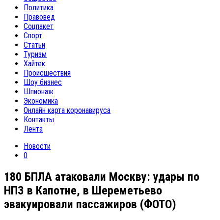
Политика
Правовед
Соцпакет
Спорт
Статьи
Туризм
Хайтек
Происшествия
Шоу бизнес
Шпионаж
Экономика
Онлайн карта коронавируса
Контакты
Лента
Новости
0
180 БПЛА атаковали Москву: удары по
НПЗ в Капотне, в Шереметьево
эвакуировали пассажиров (ФОТО)