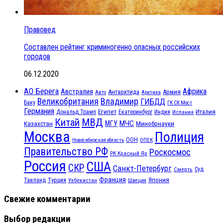
Правовед
Составлен рейтинг криминогенно опасных российских
городов
06.12.2020
АО Берега
Африка
Австралия
Антарктида
Армия
Авто
Арктика
Великобритания
Владимир
ГИБДД
Баку
ГК СК Мост
Германия
Египет
Италия
Дональд Трамп
Екатеринбург
Индия
Испания
МВД
Китай
МЧС
Казахстан
МГУ
Минобрнауки
Москва
Полиция
ООН
ОПЕК
Новосибирская область
Правительство РФ
Роскосмос
РК Красный Яр
Россия
США
СКР
Санкт-Петербург
Смерть
Суд
Франция
Турция
Япония
Таиланд
Узбекистан
Швеция
Свежие комментарии
Выбор редакции