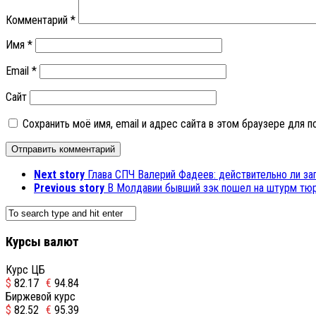
Комментарий
*
Имя
*
Email
*
Сайт
Сохранить моё имя, email и адрес сайта в этом браузере для
Next story
Глава СПЧ Валерий Фадеев: действительно ли з
Previous story
В Молдавии бывший зэк пошел на штурм тю
Курсы валют
Курс ЦБ
$
82.17
€
94.84
Биржевой курс
$
82.52
€
95.39