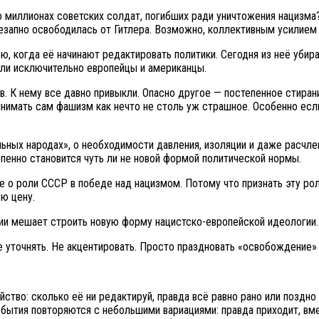
 миллионах советских солдат, погибших ради уничтожения нацизма?
езапно освободилась от Гитлера. Возможно, коллективным усилием 
, когда её начинают редактировать политики. Сегодня из неё убир
али исключительно европейцы и американцы.
. К нему все давно привыкли. Опасно другое — постепенное стиран
нимать сам фашизм как нечто не столь уж страшное. Особенно если
ильных народах», о необходимости давления, изоляции и даже расч
епенно становится чуть ли не новой формой политической нормы.
 о роли СССР в победе над нацизмом. Потому что признать эту рол
ю цену.
ии мешает строить новую форму нацистско-европейской идеологии.
е уточнять. Не акцентировать. Просто праздновать «освобождение»
йство: сколько её ни редактируй, правда всё равно рано или поздно
события повторяются с небольшими вариациями: правда приходит, в