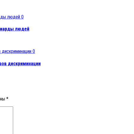
0
ллиарды людей
0
вов дискриминации
ены
*