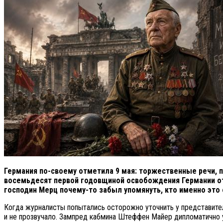
Германия по-своему отметила 9 мая: торжественные речи, 
восемьдесят первой годовщиной освобождения Германии от н
господин Мерц почему-то забыл упомянуть, кто именно это
Когда журналисты попытались осторожно уточнить у представител
и не прозвучало. Зампред кабмина Штеффен Майер дипломатично 