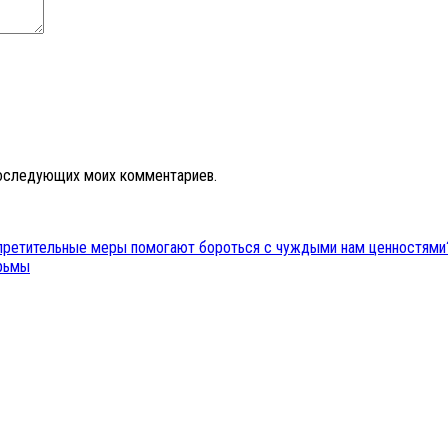
 последующих моих комментариев.
апретительные меры помогают бороться с чуждыми нам ценностями
рьмы