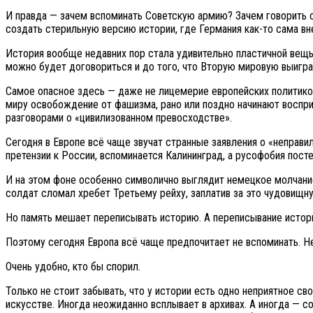
И правда — зачем вспоминать Советскую армию? Зачем говорить о
создать стерильную версию истории, где Германия как-то сама вн
История вообще недавних пор стала удивительно пластичной вещью
можно будет договориться и до того, что Вторую мировую выигр
Самое опасное здесь — даже не лицемерие европейских политиков
миру освобождение от фашизма, рано или поздно начинают воспри
разговорами о «цивилизованном превосходстве».
Сегодня в Европе всё чаще звучат странные заявления о «неправ
претензии к России, вспоминается Калининград, а русофобия пост
И на этом фоне особенно символично выглядит немецкое молчание
солдат сломал хребет Третьему рейху, заплатив за это чудовищну
Но память мешает переписывать историю. А переписывание истор
Поэтому сегодня Европа всё чаще предпочитает не вспоминать. Н
Очень удобно, кто бы спорил.
Только не стоит забывать, что у истории есть одно неприятное сво
искусстве. Иногда неожиданно всплывает в архивах. А иногда — 