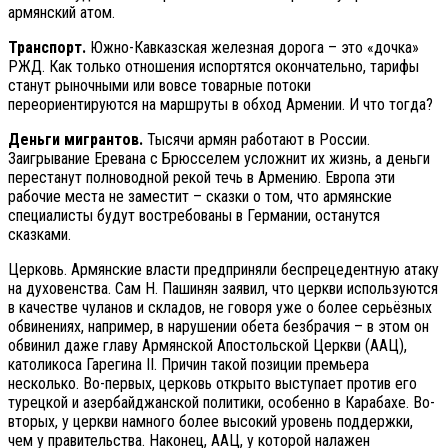
армянский атом.
Транспорт.
Южно-Кавказская железная дорога – это «дочка»
РЖД. Как только отношения испортятся окончательно, тарифы
станут рыночными или вовсе товарные потоки
переориентируются на маршруты в обход Армении. И что тогда?
Деньги мигрантов.
Тысячи армян работают в России.
Заигрывание Еревана с Брюсселем усложнит их жизнь, а деньги
перестанут полноводной рекой течь в Армению. Европа эти
рабочие места не заместит – сказки о том, что армянские
специалисты будут востребованы в Германии, останутся
сказками.
Церковь. Армянские власти предприняли беспрецедентную атаку
на духовенства. Сам Н. Пашинян заявил, что церкви используются
в качестве чуланов и складов, не говоря уже о более серьёзных
обвинениях, например, в нарушении обета безбрачия – в этом он
обвинил даже главу Армянской Апостольской Церкви (ААЦ),
католикоса Гарегина II. Причин такой позиции премьера
несколько. Во-первых, церковь открыто выступает против его
турецкой и азербайджанской политики, особенно в Карабахе. Во-
вторых, у церкви намного более высокий уровень поддержки,
чем у правительства. Наконец, ААЦ, у которой налажен