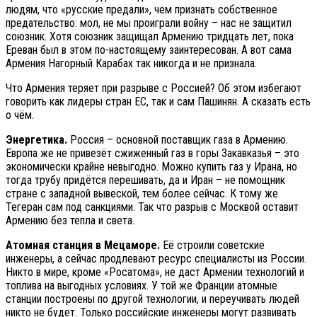
людям, что «русские предали», чем признать собственное
предательство: мол, не мы проиграли войну – нас не защитил
союзник. Хотя союзник защищал Армению тридцать лет, пока
Ереван был в этом по-настоящему заинтересован. А вот сама
Армения Нагорный Карабах так никогда и не признала.
Что Армения теряет при разрыве с Россией? Об этом избегают
говорить как лидеры стран ЕС, так и сам Пашинян. А сказать есть
о чём.
Энергетика.
Россия – основной поставщик газа в Армению.
Европа же не привезёт сжиженный газ в горы Закавказья – это
экономически крайне невыгодно. Можно купить газ у Ирана, но
тогда трубу придётся перешивать, да и Иран – не помощник
стране с западной вывеской, тем более сейчас. К тому же
Тегеран сам под санкциями. Так что разрыв с Москвой оставит
Армению без тепла и света.
Атомная станция в Мецаморе.
Её строили советские
инженеры, а сейчас продлевают ресурс специалисты из России.
Никто в мире, кроме «Росатома», не даст Армении технологий и
топлива на выгодных условиях. У той же Франции атомные
станции построены по другой технологии, и переучивать людей
никто не будет. Только российские инженеры могут развивать