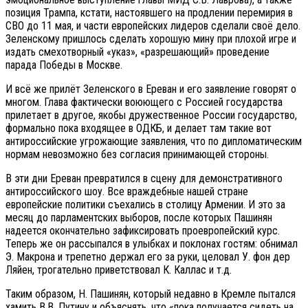
позиция Трампа, кстати, настоявшего на продлении перемирия в
СВО до 11 мая, и части европейских лидеров сделали своё дело.
Зеленскому пришлось сделать хорошую мину при плохой игре и
издать смехотворный «указ», «разрешающий» проведение
парада Победы в Москве.
И всё же прилёт Зеленского в Ереван и его заявление говорят о
многом. Глава фактически воюющего с Россией государства
прилетает в другое, якобы дружественное России государство,
формально пока входящее в ОДКБ, и делает там такие вот
антироссийские угрожающие заявления, что по дипломатическим
нормам невозможно без согласия принимающей стороны.
В эти дни Ереван превратился в сцену для демонстративного
антироссийского шоу. Все враждебные нашей стране
европейские политики съехались в столицу Армении. И это за
месяц до парламентских выборов, после которых Пашинян
надеется окончательно зафиксировать проевропейский курс.
Теперь же он рассыпался в улыбках и поклонах гостям: обнимал
Э. Макрона и трепетно держал его за руки, целовал У. фон дер
Ляйен, трогательно приветствовал К. Каллас и т.д.
Таким образом, Н. Пашинян, который недавно в Кремле пытался
хамить В.В. Путину и объяснять, что «пока получается сидеть на