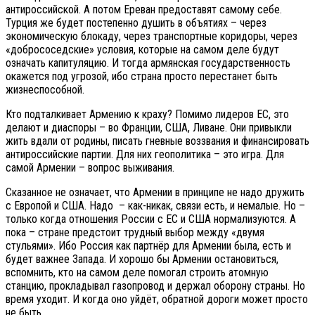
антироссийской. А потом Ереван предоставят самому себе.
Турция же будет постепенно душить в объятиях – через
экономическую блокаду, через транспортные коридоры, через
«добрососедские» условия, которые на самом деле будут
означать капитуляцию. И тогда армянская государственность
окажется под угрозой, ибо страна просто перестанет быть
жизнеспособной.
Кто подталкивает Армению к краху? Помимо лидеров ЕС, это
делают и диаспоры – во Франции, США, Ливане. Они привыкли
жить вдали от родины, писать гневные воззвания и финансировать
антироссийские партии. Для них геополитика – это игра. Для
самой Армении – вопрос выживания.
Сказанное не означает, что Армении в принципе не надо дружить
с Европой и США. Надо – как-никак, связи есть, и немалые. Но –
только когда отношения России с ЕС и США нормализуются. А
пока – стране предстоит трудный выбор между «двумя
стульями». Ибо Россия как партнёр для Армении была, есть и
будет важнее Запада. И хорошо бы Армении остановиться,
вспомнить, кто на самом деле помогал строить атомную
станцию, прокладывал газопровод и держал оборону страны. Но
время уходит. И когда оно уйдёт, обратной дороги может просто
не быть.