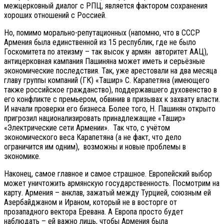
межцерковный диалог с РПЦ, является фактором сохранения
хороших отношений с Россией.
Но, помимо морально-репутационных (напомню, что в СССР
Армения была единственной из 15 республик, где не было
Госкомитета по атеизму – так высок у армян авторитет ААЦ),
антицерковная кампания Пашиняна может иметь и серьёзные
экономические последствия. Так, уже арестовали на два месяца
главу группы компаний (ГК) «Ташир» С. Карапетяна (имеющего
также российское гражданство), поддержавшего духовенство в
его конфликте с премьером, обвинив в призывах к захвату власти.
И начали проверки его бизнеса. Более того, Н. Пашинян открыто
пригрозил национализировать принадлежащие «Ташир»
«Электрические сети Армении». Так что, с учётом
экономического веса Карапетяна (а не факт, что дело
ограничится им одним), возможны и новые проблемы в
экономике.
Наконец, самое главное и самое страшное. Европейский выбор
может уничтожить армянскую государственность. Посмотрим на
карту. Армения – анклав, зажатый между Турцией, союзным ей
Азербайджаном и Ираном, который не в восторге от
прозападного вектора Еревана. А Европа просто будет
наблюдать – ей важно лишь, чтобы Армения была