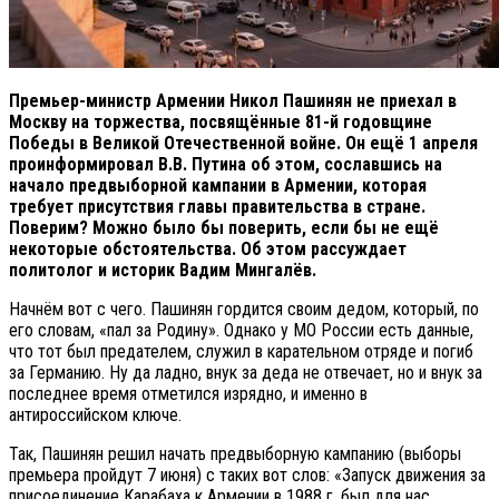
Премьер-министр Армении Никол Пашинян не приехал в
Москву на торжества, посвящённые 81-й годовщине
Победы в Великой Отечественной войне. Он ещё 1 апреля
проинформировал В.В. Путина об этом, сославшись на
начало предвыборной кампании в Армении, которая
требует присутствия главы правительства в стране.
Поверим? Можно было бы поверить, если бы не ещё
некоторые обстоятельства. Об этом рассуждает
политолог и историк Вадим Мингалёв.
Начнём вот с чего. Пашинян гордится своим дедом, который, по
его словам, «пал за Родину». Однако у МО России есть данные,
что тот был предателем, служил в карательном отряде и погиб
за Германию. Ну да ладно, внук за деда не отвечает, но и внук за
последнее время отметился изрядно, и именно в
антироссийском ключе.
Так, Пашинян решил начать предвыборную кампанию (выборы
премьера пройдут 7 июня) с таких вот слов: «Запуск движения за
присоединение Карабаха к Армении в 1988 г. был для нас