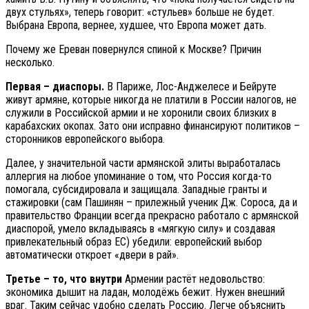
двух стульях», теперь говорит: «стульев» больше не будет.
Выбрана Европа, вернее, худшее, что Европа может дать.
Почему же Ереван повернулся спиной к Москве? Причин
несколько.
Первая – диаспоры.
В Париже, Лос-Анджелесе и Бейруте
живут армяне, которые никогда не платили в России налогов, не
служили в Российской армии и не хоронили своих близких в
карабахских окопах. Зато они исправно финансируют политиков –
сторонников европейского выбора.
Далее, у значительной части армянской элиты выработалась
аллергия на любое упоминание о том, что Россия когда-то
помогала, субсидировала и защищала. Западные гранты и
стажировки (сам Пашинян – прилежный ученик Дж. Сороса, да и
правительство Франции всегда прекрасно работало с армянской
диаспорой, умело вкладываясь в «мягкую силу» и создавая
привлекательный образ ЕС) убедили: европейский выбор
автоматически откроет «двери в рай».
Третье – то, что внутри
Армении растёт недовольство:
экономика дышит на ладан, молодёжь бежит. Нужен внешний
враг. Таким сейчас удобно сделать Россию. Легче объяснить