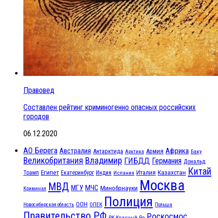
Правовед
Составлен рейтинг криминогенно опасных российских
городов
06.12.2020
АО Берега
Австралия
Африка
Антарктида
Армия
Баку
Арктика
Великобритания
Владимир
ГИБДД
Германия
Дональд
Китай
Египет
Казахстан
Италия
Трамп
Екатеринбург
Индия
Испания
Москва
МВД
МЧС
МГУ
Минобрнауки
Криминал
Полиция
ООН
ОПЕК
Новосибирская область
Польша
Правительство РФ
Роскосмос
РК Красный Яр