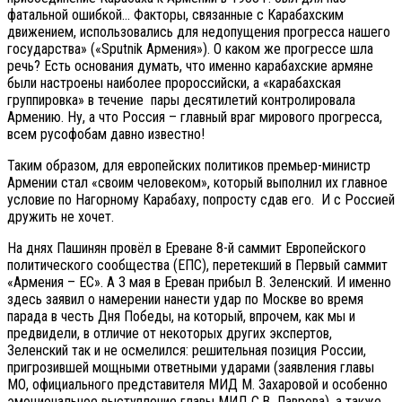
фатальной ошибкой… Факторы, связанные с Карабахским
движением, использовались для недопущения прогресса нашего
государства» («Sputnik Армения»). О каком же прогрессе шла
речь? Есть основания думать, что именно карабахские армяне
были настроены наиболее пророссийски, а «карабахская
группировка» в течение пары десятилетий контролировала
Армению. Ну, а что Россия – главный враг мирового прогресса,
всем русофобам давно известно!
Таким образом, для европейских политиков премьер-министр
Армении стал «своим человеком», который выполнил их главное
условие по Нагорному Карабаху, попросту сдав его. И с Россией
дружить не хочет.
На днях Пашинян провёл в Ереване 8-й саммит Европейского
политического сообщества (ЕПС), перетекший в Первый саммит
«Армения – ЕС». А 3 мая в Ереван прибыл В. Зеленский. И именно
здесь заявил о намерении нанести удар по Москве во время
парада в честь Дня Победы, на который, впрочем, как мы и
предвидели, в отличие от некоторых других экспертов,
Зеленский так и не осмелился: решительная позиция России,
пригрозившей мощными ответными ударами (заявления главы
МО, официального представителя МИД М. Захаровой и особенно
эмоциональное выступление главы МИД С.В. Лаврова), а также