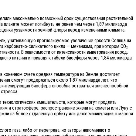
еделили максимально возможный срок существования растительной
на планете может погибнуть не ранее чем через 1,87 миллиарда
 оценки уязвимости земной флоры перед изменениями климата.
ель, учитывающую прогнозируемое увеличение яркости Солнца на
та карбонатно-силикатного цикла — механизма, при котором CO₂
тивности. В зависимости от интенсивности выветривания пород,
дного питания и приводя к гибели биосферы через 1,84 миллиарда
 в конечном счете средняя температура на Земле достигает
тения смогут продержаться около 1,87 миллиарда лет, что
осинтезирующая биосфера способна оставаться жизнеспособной
 стресса.
х технологических вмешательств, которые могут продлить
иям и стратосфере, распространение жизни на кометы или Луну с
емли на более отдаленную орбиту или даже манипуляций с массой
лого газа, либо от перегрева, но авторы напоминают о
сом, отражают лишь нынешние наблюдения, а не жесткие рамки