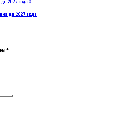
0
ена до 2027 года
ены
*