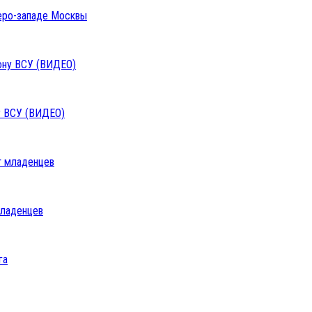
веро-западе Москвы
у ВСУ (ВИДЕО)
младенцев