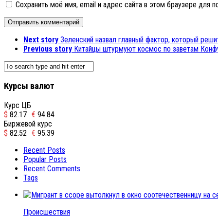
Сохранить моё имя, email и адрес сайта в этом браузере для
Next story
Зеленский назвал главный фактор, который реши
Previous story
Китайцы штурмуют космос по заветам Конф
Курсы валют
Курс ЦБ
$
82.17
€
94.84
Биржевой курс
$
82.52
€
95.39
Recent Posts
Popular Posts
Recent Comments
Tags
Происшествия