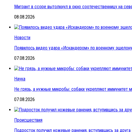
Мигрант в ссоре вытолкнул в окно соотечественницу на се
08.08.2026
Новости
Появилось видео удара «Искандером» по военному эшелон
07.08.2026
Наука
Не грязь, а нужные микробы: собаки укрепляют иммунитет 
07.08.2026
Происшествия
Подросток получил ножевые ранения, вступившись за друга