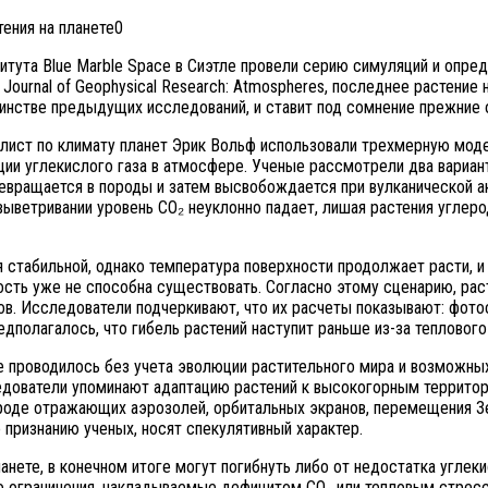
итута Blue Marble Space в Сиэтле провели серию симуляций и опр
ournal of Geophysical Research: Atmospheres, последнее растение 
шинстве предыдущих исследований, и ставит под сомнение прежние
лист по климату планет Эрик Вольф использовали трехмерную мод
ции углекислого газа в атмосфере. Ученые рассмотрели два вариан
евращается в породы и затем высвобождается при вулканической ак
выветривании уровень CO₂ неуклонно падает, лишая растения углеро
 стабильной, однако температура поверхности продолжает расти, и
ость уже не способна существовать. Согласно этому сценарию, рас
в. Исследователи подчеркивают, что их расчеты показывают: фот
предполагалось, что гибель растений наступит раньше из-за теплового
е проводилось без учета эволюции растительного мира и возможны
едователи упоминают адаптацию растений к высокогорным территор
вроде отражающих аэрозолей, орбитальных экранов, перемещения З
о признанию ученых, носят спекулятивный характер.
нете, в конечном итоге могут погибнуть либо от недостатка углекис
то ограничения, накладываемые дефицитом CO₂ или тепловым стрес