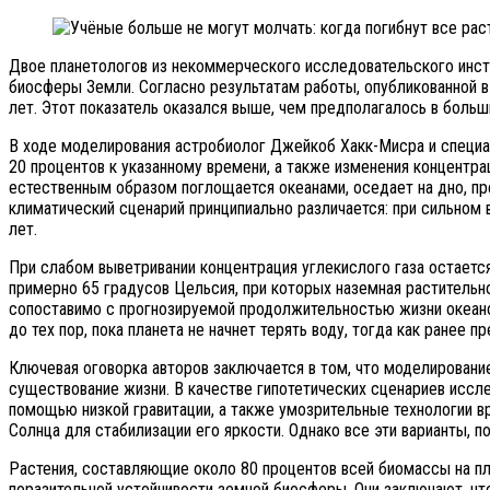
Двое планетологов из некоммерческого исследовательского инст
биосферы Земли. Согласно результатам работы, опубликованной в J
лет. Этот показатель оказался выше, чем предполагалось в боль
В ходе моделирования астробиолог Джейкоб Хакк-Мисра и специа
20 процентов к указанному времени, а также изменения концентра
естественным образом поглощается океанами, оседает на дно, пр
климатический сценарий принципиально различается: при сильном 
лет.
При слабом выветривании концентрация углекислого газа остается
примерно 65 градусов Цельсия, при которых наземная растительн
сопоставимо с прогнозируемой продолжительностью жизни океано
до тех пор, пока планета не начнет терять воду, тогда как ранее 
Ключевая оговорка авторов заключается в том, что моделировани
существование жизни. В качестве гипотетических сценариев иссл
помощью низкой гравитации, а также умозрительные технологии 
Солнца для стабилизации его яркости. Однако все эти варианты, п
Растения, составляющие около 80 процентов всей биомассы на пла
поразительной устойчивости земной биосферы. Они заключают, ч