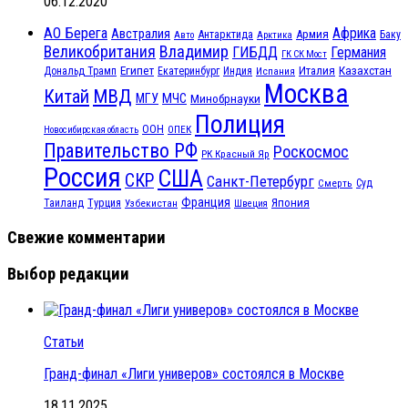
06.12.2020
АО Берега
Африка
Австралия
Антарктида
Армия
Баку
Авто
Арктика
Великобритания
Владимир
ГИБДД
Германия
ГК СК Мост
Египет
Казахстан
Италия
Дональд Трамп
Екатеринбург
Индия
Испания
Москва
МВД
Китай
МЧС
МГУ
Минобрнауки
Полиция
ООН
ОПЕК
Новосибирская область
Правительство РФ
Роскосмос
РК Красный Яр
Россия
США
СКР
Санкт-Петербург
Смерть
Суд
Франция
Турция
Япония
Таиланд
Узбекистан
Швеция
Свежие комментарии
Выбор редакции
Статьи
Гранд-финал «Лиги универов» состоялся в Москве
18.11.2025