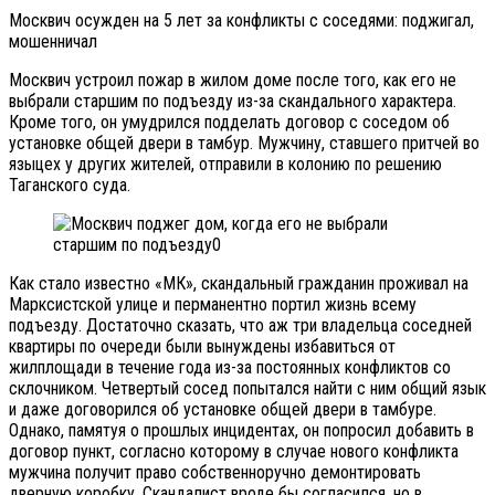
Москвич осужден на 5 лет за конфликты с соседями: поджигал,
мошенничал
Москвич устроил пожар в жилом доме после того, как его не
выбрали старшим по подъезду из-за скандального характера.
Кроме того, он умудрился подделать договор с соседом об
установке общей двери в тамбур. Мужчину, ставшего притчей во
языцех у других жителей, отправили в колонию по решению
Таганского суда.
Как стало известно «МК», скандальный гражданин проживал на
Марксистской улице и перманентно портил жизнь всему
подъезду. Достаточно сказать, что аж три владельца соседней
квартиры по очереди были вынуждены избавиться от
жилплощади в течение года из-за постоянных конфликтов со
склочником. Четвертый сосед попытался найти с ним общий язык
и даже договорился об установке общей двери в тамбуре.
Однако, памятуя о прошлых инцидентах, он попросил добавить в
договор пункт, согласно которому в случае нового конфликта
мужчина получит право собственноручно демонтировать
дверную коробку. Скандалист вроде бы согласился, но в