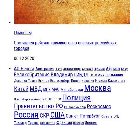
Правовед
Составлен рейтинг криминогенно опасных российских
городов
06.12.2020
АО Берега
Африка
Австралия
Антарктида
Армия
Баку
Авто
Арктика
Великобритания
Владимир
ГИБДД
Германия
ГК СК Мост
Египет
Казахстан
Италия
Дональд Трамп
Екатеринбург
Индия
Испания
Москва
МВД
Китай
МЧС
МГУ
Минобрнауки
Полиция
ООН
ОПЕК
Новосибирская область
Правительство РФ
Роскосмос
РК Красный Яр
Россия
США
СКР
Санкт-Петербург
Смерть
Суд
Франция
Турция
Япония
Таиланд
Узбекистан
Швеция