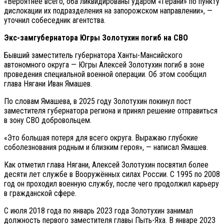
«Вероятнее всего, оба ликвидированы ударом «Герани» по пункту
дислокации их подразделения на запорожском направлении», —
уточнил собеседник агентства.
Экс-замгубернатора Югры Золотухин погиб на СВО
Бывший заместитель губернатора Ханты-Мансийского
автономного округа — Югры Алексей Золотухин погиб в зоне
проведения специальной военной операции. Об этом сообщил
глава Нягани Иван Ямашев.
По словам Ямашева, в 2025 году Золотухин покинул пост
заместителя губернатора региона и принял решение отправиться
в зону СВО добровольцем.
«Это большая потеря для всего округа. Выражаю глубокие
соболезнования родным и близким героя», — написал Ямашев.
Как отметил глава Нягани, Алексей Золотухин посвятил более
десяти лет службе в Вооружённых силах России. С 1995 по 2008
год он проходил военную службу, после чего продолжил карьеру
в гражданской сфере.
С июля 2018 года по январь 2023 года Золотухин занимал
должность первого заместителя главы Пыть-Яха. В январе 2023