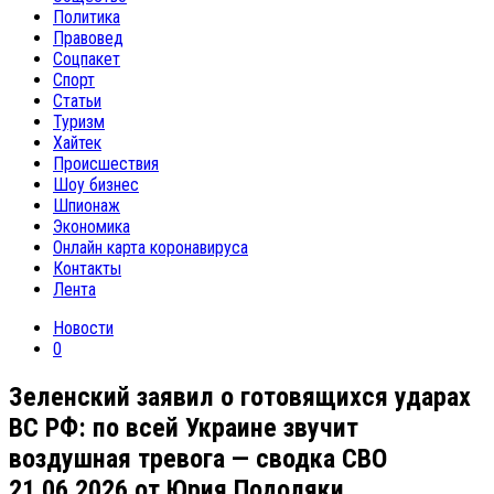
Политика
Правовед
Соцпакет
Спорт
Статьи
Туризм
Хайтек
Происшествия
Шоу бизнес
Шпионаж
Экономика
Онлайн карта коронавируса
Контакты
Лента
Новости
0
Зеленский заявил о готовящихся ударах
ВС РФ: по всей Украине звучит
воздушная тревога — сводка СВО
21.06.2026 от Юрия Подоляки