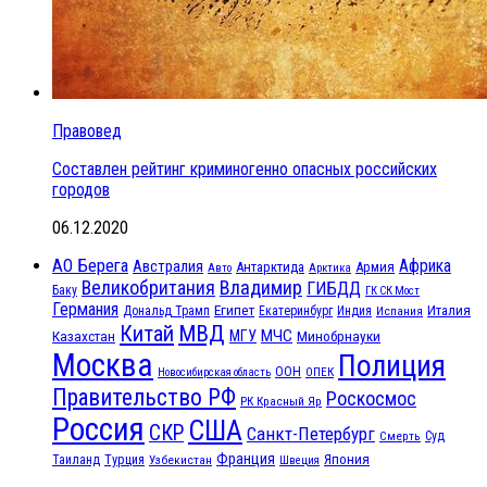
Правовед
Составлен рейтинг криминогенно опасных российских
городов
06.12.2020
АО Берега
Африка
Австралия
Антарктида
Армия
Авто
Арктика
Великобритания
Владимир
ГИБДД
Баку
ГК СК Мост
Германия
Египет
Италия
Дональд Трамп
Екатеринбург
Индия
Испания
МВД
Китай
МЧС
Казахстан
МГУ
Минобрнауки
Москва
Полиция
ООН
ОПЕК
Новосибирская область
Правительство РФ
Роскосмос
РК Красный Яр
Россия
США
СКР
Санкт-Петербург
Смерть
Суд
Франция
Турция
Япония
Таиланд
Узбекистан
Швеция