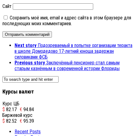
Сайт
Сохранить моё имя, email и адрес сайта в этом браузере для
последующих моих комментариев.
Next story
Подозреваемый в попытке организации теракта
в школе Домодедово 17-летний юноша задержан
силовиками ФСБ
Previous story
Заключённый пенсионер стал самым
старым казнённым в современной истории Флориды
Курсы валют
Курс ЦБ
$
82.17
€
94.84
Биржевой курс
$
82.52
€
95.39
Recent Posts