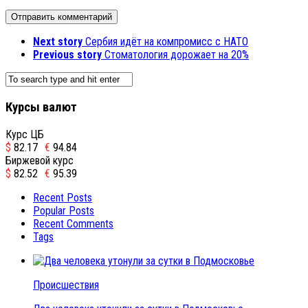
Next story
Сербия идёт на компромисс с НАТО
Previous story
Стоматология дорожает на 20%
Курсы валют
Курс ЦБ
$
82.17
€
94.84
Биржевой курс
$
82.52
€
95.39
Recent Posts
Popular Posts
Recent Comments
Tags
Происшествия