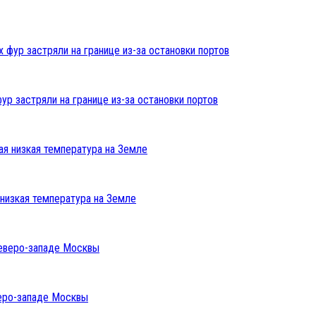
ур застряли на границе из-за остановки портов
низкая температура на Земле
веро-западе Москвы