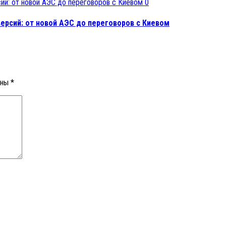
0
ерсий: от новой АЭС до переговоров с Киевом
ены
*