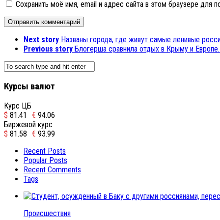
Сохранить моё имя, email и адрес сайта в этом браузере для
Next story
Названы города, где живут самые ленивые росс
Previous story
Блогерша сравнила отдых в Крыму и Европе
Курсы валют
Курс ЦБ
$
81.41
€
94.06
Биржевой курс
$
81.58
€
93.99
Recent Posts
Popular Posts
Recent Comments
Tags
Происшествия