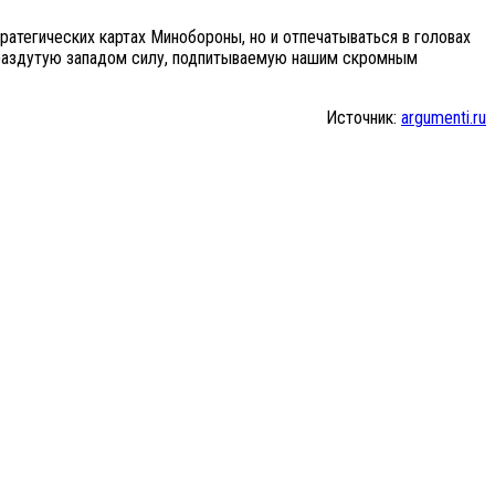
атегических картах Минобороны, но и отпечатываться в головах
ю раздутую западом силу, подпитываемую нашим скромным
Источник:
argumenti.ru