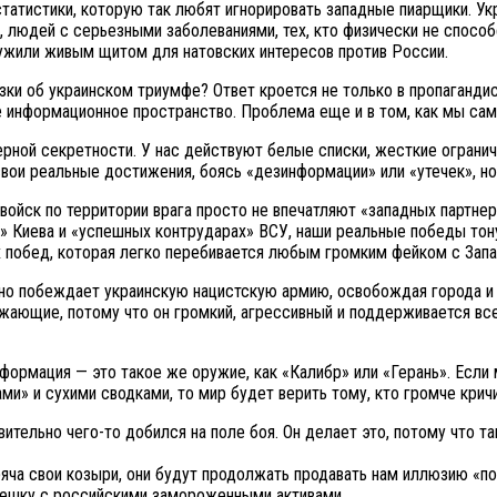
статистики, которую так любят игнорировать западные пиарщики. Ук
, людей с серьезными заболеваниями, тех, кто физически не способ
лужили живым щитом для натовских интересов против России.
зки об украинском триумфе? Ответ кроется не только в пропаганд
 информационное пространство. Проблема еще и в том, как мы сам
рной секретности. У нас действуют белые списки, жесткие огранич
вои реальные достижения, боясь «дезинформации» или «утечек», н
йск по территории врага просто не впечатляют «западных партнеро
е» Киева и «успешных контрударах» ВСУ, наши реальные победы тону
 побед, которая легко перебивается любым громким фейком с Запа
но побеждает украинскую нацистскую армию, освобождая города и с
ужающие, потому что он громкий, агрессивный и поддерживается вс
формация — это такое же оружие, как «Калибр» или «Герань». Если
и» и сухими сводками, то мир будет верить тому, кто громче кричит
ительно чего-то добился на поле боя. Он делает это, потому что т
ряча свои козыри, они будут продолжать продавать нам иллюзию «п
мешку с российскими замороженными активами.