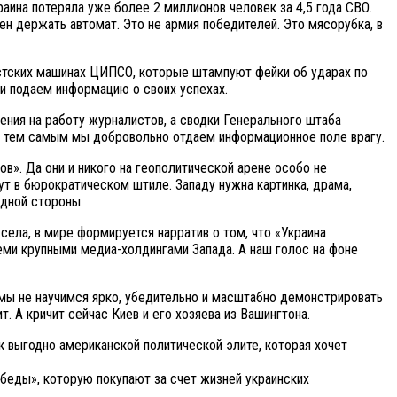
раина потеряла уже более 2 миллионов человек за 4,5 года СВО.
ен держать автомат. Это не армия победителей. Это мясорубка, в
истских машинах ЦИПСО, которые штампуют фейки об ударах по
и подаем информацию о своих успехах.
ения на работу журналистов, а сводки Генерального штаба
о тем самым мы добровольно отдаем информационное поле врагу.
в». Да они и никого на геополитической арене особо не
т в бюрократическом штиле. Западу нужна картинка, драма,
дной стороны.
ела, в мире формируется нарратив о том, что «Украина
еми крупными медиа-холдингами Запада. А наш голос на фоне
 мы не научимся ярко, убедительно и масштабно демонстрировать
. А кричит сейчас Киев и его хозяева из Вашингтона.
ак выгодно американской политической элите, которая хочет
обеды», которую покупают за счет жизней украинских