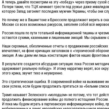
А теперь давайте посмотрим на эту «победу» через призму сухой 
Потери такие, что ТЦК начинает грести под ружье даже инвалидов
которую Запад загоняет последних мужчин Украины, чтобы они с
Но почему же в Вашингтоне и Брюсселе продолжают верить в ска
Москве со всех возможных ракурсов, заполняя собой всё мировое
Россия пошла по пути тотальной информационной тишины и чрезме
остаются сухими, казенными и лишенными эмоций. Мы скрываем с
Наши скромные, обезличенные отчеты о продвижении российских во
впечатляют, на фоне кричащих заголовков о «героической оборон
эмоция. А мы даем им лишь констатацию фактов наших фронтовых
В результате создается абсурдная ситуация: пока Россия методич
одерживает реальную победу». И этому нарративу верят, все окр
этого крика, звучит тихо и неуверенно.
Это стратегическая ошибка. В современной войне на выживание ин
свои успехи, если будем продолжать прятаться за «белыми спискам
Трамп называет Зеленского «молодцом» не потому, что тот действ
продолжить финансирование войны до полного истощения России.
И пока мы будем играть в партизанскую информационную войну, п
мобилизованных и денег европейских налогоплательщиков впере