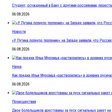
Студент, осужденный в Баку с другими россиянами, переста
06.08.2026
Новости
«У Путина лопнуло терпение»: на Западе заявили, что Росс
06.08.2026
Наука
Как предки Ильи Муромца «растворились» в древних русичах
06.08.2026
Происшествия
Двое болельщиков арестованы за пуск сигнальных ракет на