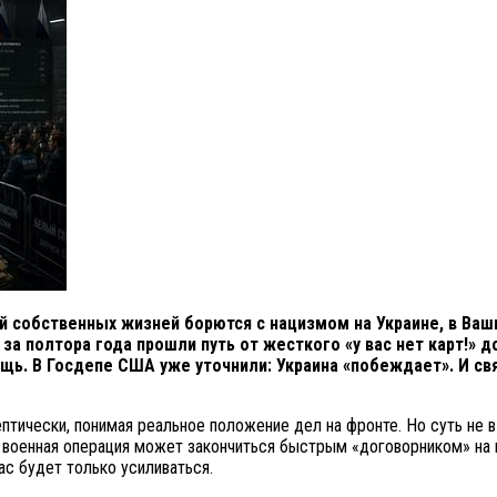
ой собственных жизней борются с нацизмом на Украине, в Ва
а полтора года прошли путь от жесткого «у вас нет карт!» д
ь. В Госдепе США уже уточнили: Украина «побеждает». И св
птически, понимая реальное положение дел на фронте. Но суть не в 
я военная операция может закончиться быстрым «договорником» на 
ас будет только усиливаться.