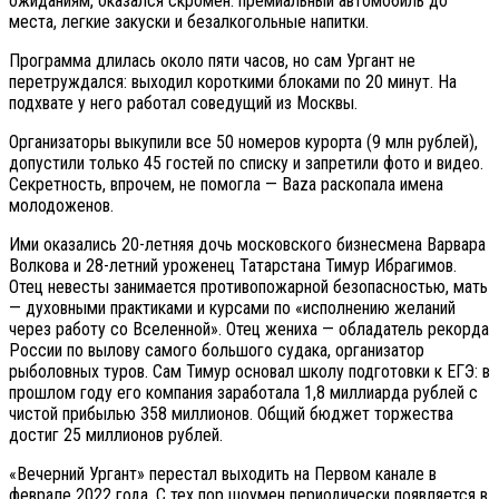
ожиданиям, оказался скромен: премиальный автомобиль до
места, легкие закуски и безалкогольные напитки.
Программа длилась около пяти часов, но сам Ургант не
перетруждался: выходил короткими блоками по 20 минут. На
подхвате у него работал соведущий из Москвы.
Организаторы выкупили все 50 номеров курорта (9 млн рублей),
допустили только 45 гостей по списку и запретили фото и видео.
Секретность, впрочем, не помогла — Baza раскопала имена
молодоженов.
Ими оказались 20-летняя дочь московского бизнесмена Варвара
Волкова и 28-летний уроженец Татарстана Тимур Ибрагимов.
Отец невесты занимается противопожарной безопасностью, мать
— духовными практиками и курсами по «исполнению желаний
через работу со Вселенной». Отец жениха — обладатель рекорда
России по вылову самого большого судака, организатор
рыболовных туров. Сам Тимур основал школу подготовки к ЕГЭ: в
прошлом году его компания заработала 1,8 миллиарда рублей с
чистой прибылью 358 миллионов. Общий бюджет торжества
достиг 25 миллионов рублей.
«Вечерний Ургант» перестал выходить на Первом канале в
феврале 2022 года. С тех пор шоумен периодически появляется в