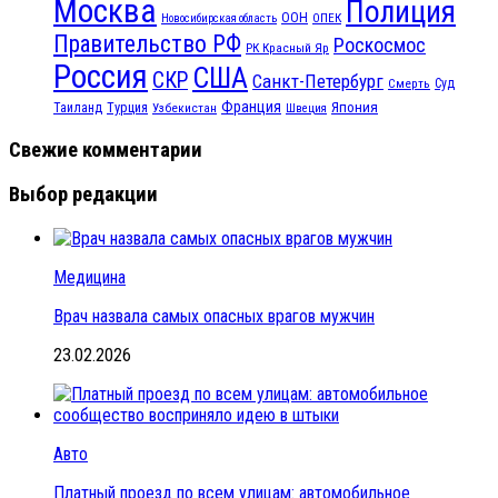
Москва
Полиция
ООН
ОПЕК
Новосибирская область
Правительство РФ
Роскосмос
РК Красный Яр
Россия
США
СКР
Санкт-Петербург
Смерть
Суд
Франция
Турция
Япония
Таиланд
Узбекистан
Швеция
Свежие комментарии
Выбор редакции
Медицина
Врач назвала самых опасных врагов мужчин
23.02.2026
Авто
Платный проезд по всем улицам: автомобильное