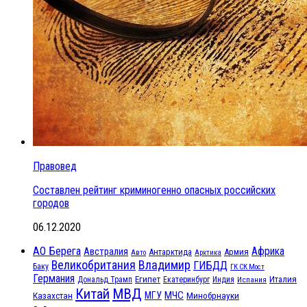
Правовед
Составлен рейтинг криминогенно опасных российских
городов
06.12.2020
АО Берега
Африка
Австралия
Антарктида
Армия
Авто
Арктика
Великобритания
Владимир
ГИБДД
Баку
ГК СК Мост
Германия
Египет
Италия
Дональд Трамп
Екатеринбург
Индия
Испания
МВД
Китай
МЧС
Казахстан
МГУ
Минобрнауки