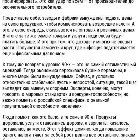
проигнорировать. Это как удар по всем — от производителей до
окончательного потребителя.
Представьте себе: заводы и фабрики вынуждены поднять цены
на свою продукцию, чтобы компенсировать возросшие налоги. А
это, в свою очередь, сказывается на оптовых и розничных ценах.
В итоге за те же самые товары и услуги люди снова будут
платить больше. И это при том, что доходы у многих не спешат
расти. Получается замкнутый круг, где инфляция подстегивается
еще и фискальным давлением.
К тому же возврат к уровню 90-х — это не самый оптимистичный
сценарий. Тогда экономика переживала бурные перемены, и
многие меры были вынужденными. Сейчас, в условиях
относительно стабильной, пусть и непростой, ситуации, такой шаг
выглядит как минимум спорным. Эксперты, конечно, могут
говорить о мировых стандартах и конкурентоспособности, но
важно помнить о российской специфике, о реальной
покупательной способности населения.
Люди помнят, как это было, в те самые 90-е. Продукты
дорожали, услуги становились дороже, а зарплаты, казалось,
оставались на месте. Этот эффект домино, когда повышение
одного налога тянет за собой рост цен на всё остальное, знаком