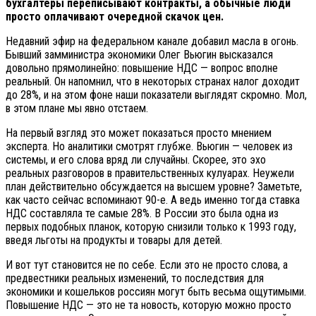
бухгалтеры переписывают контракты, а обычные люди
просто оплачивают очередной скачок цен.
Недавний эфир на федеральном канале добавил масла в огонь.
Бывший замминистра экономики Олег Вьюгин высказался
довольно прямолинейно: повышение НДС — вопрос вполне
реальный. Он напомнил, что в некоторых странах налог доходит
до 28%, и на этом фоне наши показатели выглядят скромно. Мол,
в этом плане мы явно отстаем.
На первый взгляд это может показаться просто мнением
эксперта. Но аналитики смотрят глубже. Вьюгин — человек из
системы, и его слова вряд ли случайны. Скорее, это эхо
реальных разговоров в правительственных кулуарах. Неужели
план действительно обсуждается на высшем уровне? Заметьте,
как часто сейчас вспоминают 90-е. А ведь именно тогда ставка
НДС составляла те самые 28%. В России это была одна из
первых подобных планок, которую снизили только к 1993 году,
введя льготы на продукты и товары для детей.
И вот тут становится не по себе. Если это не просто слова, а
предвестники реальных изменений, то последствия для
экономики и кошельков россиян могут быть весьма ощутимыми.
Повышение НДС — это не та новость, которую можно просто