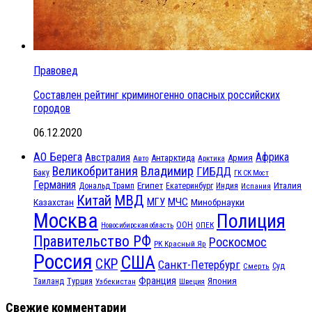
Правовед
Составлен рейтинг криминогенно опасных российских
городов
06.12.2020
АО Берега
Африка
Австралия
Антарктида
Армия
Авто
Арктика
Великобритания
Владимир
ГИБДД
Баку
ГК СК Мост
Германия
Египет
Италия
Дональд Трамп
Екатеринбург
Индия
Испания
МВД
Китай
МГУ
МЧС
Казахстан
Минобрнауки
Москва
Полиция
ООН
ОПЕК
Новосибирская область
Правительство РФ
Роскосмос
РК Красный Яр
Россия
США
СКР
Санкт-Петербург
Смерть
Суд
Франция
Турция
Япония
Таиланд
Узбекистан
Швеция
Свежие комментарии