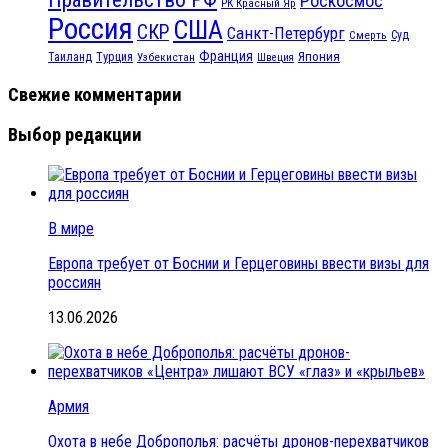
Роскосмос
РК Красный Яр
Россия
США
СКР
Санкт-Петербург
Смерть
Суд
Франция
Турция
Япония
Таиланд
Узбекистан
Швеция
Свежие комментарии
Выбор редакции
В мире
Европа требует от Боснии и Герцеговины ввести визы для
россиян
13.06.2026
Армия
Охота в небе Доброполья: расчёты дронов-перехватчиков