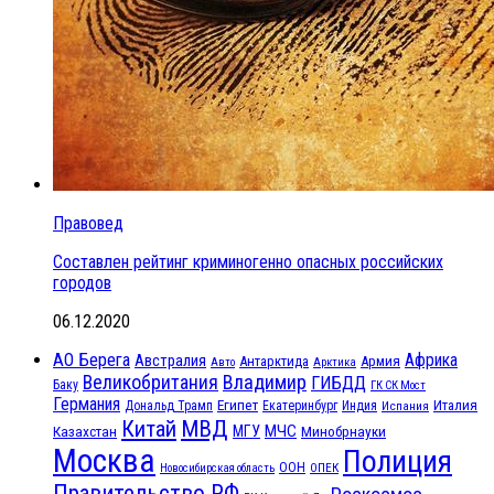
Правовед
Составлен рейтинг криминогенно опасных российских
городов
06.12.2020
АО Берега
Африка
Австралия
Антарктида
Армия
Авто
Арктика
Великобритания
Владимир
ГИБДД
Баку
ГК СК Мост
Германия
Египет
Италия
Дональд Трамп
Екатеринбург
Индия
Испания
МВД
Китай
МЧС
Казахстан
МГУ
Минобрнауки
Москва
Полиция
ООН
ОПЕК
Новосибирская область
Правительство РФ