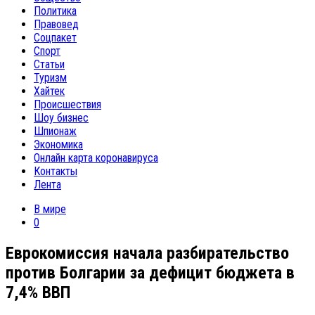
Политика
Правовед
Соцпакет
Спорт
Статьи
Туризм
Хайтек
Происшествия
Шоу бизнес
Шпионаж
Экономика
Онлайн карта коронавируса
Контакты
Лента
В мире
0
Еврокомиссия начала разбирательство
против Болгарии за дефицит бюджета в
7,4% ВВП