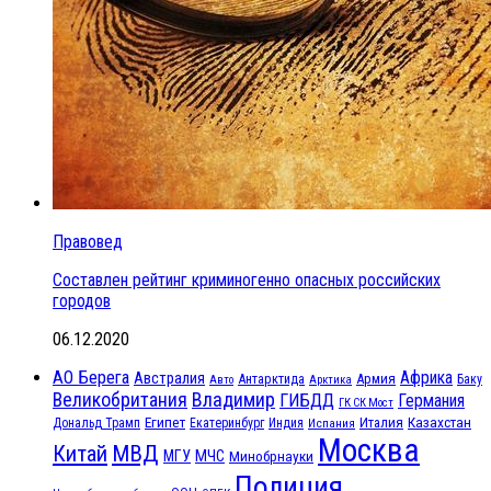
Правовед
Составлен рейтинг криминогенно опасных российских
городов
06.12.2020
АО Берега
Африка
Австралия
Антарктида
Армия
Баку
Авто
Арктика
Великобритания
Владимир
ГИБДД
Германия
ГК СК Мост
Египет
Казахстан
Италия
Дональд Трамп
Екатеринбург
Индия
Испания
Москва
МВД
Китай
МЧС
МГУ
Минобрнауки
Полиция