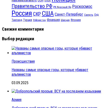
ООН
ОПЕК
Новосибирская область
Правительство РФ
Роскосмос
РК Красный Яр
Россия
США
СКР
Санкт-Петербург
Смерть
Суд
Франция
Турция
Япония
Таиланд
Узбекистан
Швеция
Свежие комментарии
Выбор редакции
Происшествия
Названы самые опасные горы, которые убивают
альпинистов
03.09.2025
Армия