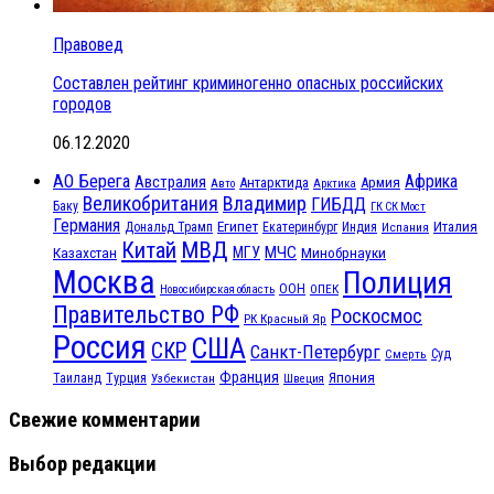
Правовед
Составлен рейтинг криминогенно опасных российских
городов
06.12.2020
АО Берега
Африка
Австралия
Антарктида
Армия
Авто
Арктика
Великобритания
Владимир
ГИБДД
Баку
ГК СК Мост
Германия
Египет
Италия
Дональд Трамп
Екатеринбург
Индия
Испания
МВД
Китай
МЧС
Казахстан
МГУ
Минобрнауки
Москва
Полиция
ООН
ОПЕК
Новосибирская область
Правительство РФ
Роскосмос
РК Красный Яр
Россия
США
СКР
Санкт-Петербург
Смерть
Суд
Франция
Турция
Япония
Таиланд
Узбекистан
Швеция
Свежие комментарии
Выбор редакции