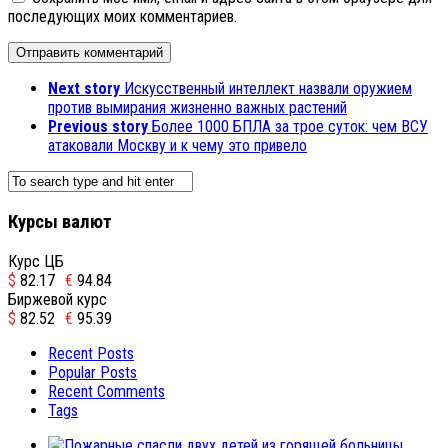
последующих моих комментариев.
Next story
Искусственный интеллект назвали оружием
против вымирания жизненно важных растений
Previous story
Более 1000 БПЛА за трое суток: чем ВСУ
атаковали Москву и к чему это привело
Курсы валют
Курс ЦБ
$
82.17
€
94.84
Биржевой курс
$
82.52
€
95.39
Recent Posts
Popular Posts
Recent Comments
Tags