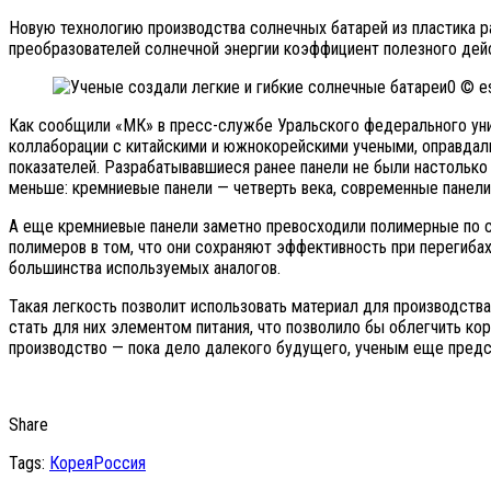
Новую технологию производства солнечных батарей из пластика ра
преобразователей солнечной энергии коэффициент полезного дейс
© es
Как сообщили «МК» в пресс-службе Уральского федерального унив
коллаборации с китайскими и южнокорейскими учеными, оправдали
показателей. Разрабатывавшиеся ранее панели не были настолько
меньше: кремниевые панели — четверть века, современные панели 
А еще кремниевые панели заметно превосходили полимерные по с
полимеров в том, что они сохраняют эффективность при перегибах
большинства используемых аналогов.
Такая легкость позволит использовать материал для производства,
стать для них элементом питания, что позволило бы облегчить ко
производство — пока дело далекого будущего, ученым еще предст
Share
Tags:
Корея
Россия