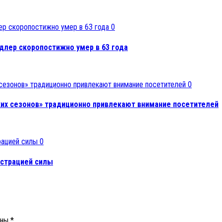
0
длер скоропостижно умер в 63 года
0
их сезонов» традиционно привлекают внимание посетителей
0
страцией силы
ены
*