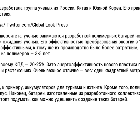
зработала группа ученых из России, Китая и Южной Кореи. Его прин
твия.
a/ Twitter.com/Global Look Press
ерситета, ученые занимаются разработкой полимерных батарей ново
 ожидания ученых. Его эффективностью преобразования энергии в 1
 эффективными, к тому же их производство было более затратным, 
из полимеров — 3-5 лет.
воему КПД — 20-25%. Зато энергоэффективность нового пластика 
 и растяжениях. Очень важное отличие — вес: один квадратный метр
 к примеру, аккумуляторов для туризма и яхтинга. Кроме того, пол
рпус. Наконец, батареи, изготовленные из разработанного коллекти
оит подумать, как можно удешевить создание таких батарей.