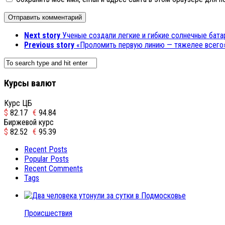
Next story
Ученые создали легкие и гибкие солнечные бата
Previous story
«Проломить первую линию — тяжелее всего»
Курсы валют
Курс ЦБ
$
82.17
€
94.84
Биржевой курс
$
82.52
€
95.39
Recent Posts
Popular Posts
Recent Comments
Tags
Происшествия