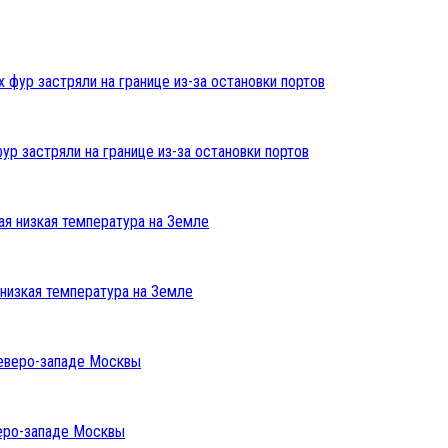
ур застряли на границе из-за остановки портов
низкая температура на Земле
веро-западе Москвы