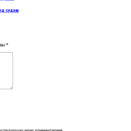
ед судом
ены
*
 последующих моих комментариев.