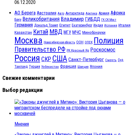
06.12.2020
АО Берега
Африка
Австралия
Антарктида
Армия
Авто
Арктика
Великобритания
Владимир
ГИБДД
Баку
ГК СК Мост
Германия
Египет
Италия
Дональд Трамп
Екатеринбург
Индия
Испания
МВД
Китай
МЧС
Казахстан
МГУ
Минобрнауки
Москва
Полиция
ООН
ОПЕК
Новосибирская область
Правительство РФ
Роскосмос
РК Красный Яр
Россия
США
СКР
Санкт-Петербург
Смерть
Суд
Франция
Турция
Япония
Таиланд
Узбекистан
Швеция
Свежие комментарии
Выбор редакции
Мнения
«Законы джунглей в Митино»: Виктория Цыганова — о