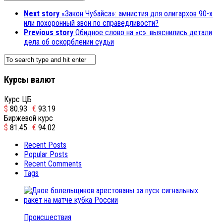
Next story
«Закон Чубайса»: амнистия для олигархов 90-х
или похоронный звон по справедливости?
Previous story
Обидное слово на «с»: выяснились детали
дела об оскорблении судьи
Курсы валют
Курс ЦБ
$
80.93
€
93.19
Биржевой курс
$
81.45
€
94.02
Recent Posts
Popular Posts
Recent Comments
Tags
Происшествия