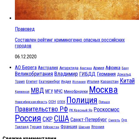
Правовед
Составлен рейтинг криминогенно опасных российских
городов
06.12.2020
АО Берега
Австралия
Африка
Антарктида
Армия
Баку
Арктика
Великобритания
Владимир
ГИБДД
Германия
Дональд
Китай
Египет
Казахстан
Италия
Трамп
Екатеринбург
Индия
Испания
Москва
МВД
МЧС
МГУ
Минобрнауки
Криминал
Полиция
ООН
ОПЕК
Новосибирская область
Польша
Правительство РФ
Роскосмос
РК Красный Яр
Россия
США
СКР
Санкт-Петербург
Смерть
Суд
Франция
Турция
Япония
Таиланд
Узбекистан
Швеция
Свежие комментарии