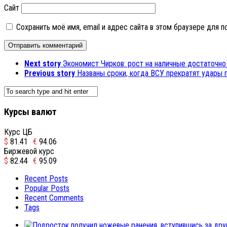
Сайт
Сохранить моё имя, email и адрес сайта в этом браузере для
Next story
Экономист Чирков: рост на наличные достаточно
Previous story
Названы сроки, когда ВСУ прекратят удары 
Курсы валют
Курс ЦБ
$
81.41
€
94.06
Биржевой курс
$
82.44
€
95.09
Recent Posts
Popular Posts
Recent Comments
Tags