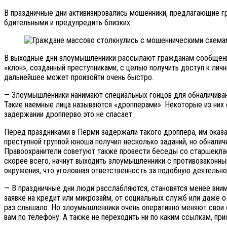
В праздничные дни активизировались мошенники, предлагающие г
бдительными и предупредить близких.
В выходные дни злоумышленники рассылают гражданам сообщения 
«клон», созданный преступниками, с целью получить доступ к лич
дальнейшее может произойти очень быстро.
— Злоумышленники нанимают специальных гонцов для обналичивани
Такие наемные лица называются «дропперами». Некоторые из них 
задержании дропперво это не спасает.
Перед праздниками в Перми задержали такого дроппера, им оказал
преступной группой юноша получил несколько заданий, но обналич
Правоохранители советуют также провести беседы со старшекласс
скорее всего, начнут выходить злоумышленники с противозаконны
окружения, что уголовная ответственность за подобную деятельно
— В праздничные дни люди расслабляются, становятся менее внима
заявке на кредит или микрозайм, от социальных служб или даже о
раз слышало. Но злоумышленники очень оперативно меняют свои 
вам по телефону. А также не переходить ни по каким ссылкам, пр