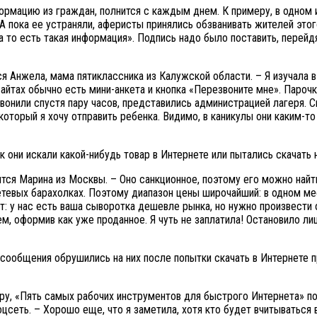
рмацию из граждан, полнится с каждым днем. К примеру, в одном 
 А пока ее устраняли, аферисты принялись обзванивать жителей эт
«а то есть такая информация». Подпись надо было поставить, перейд
ся Анжела, мама пятиклассника из Калужской области. – Я изучала 
сайтах обычно есть мини-анкета и кнопка «Перезвоните мне». Парочк
вонили спустя пару часов, представились администрацией лагеря. С
 который я хочу отправить ребенка. Видимо, в каникулы они каким-т
к они искали какой-нибудь товар в Интернете или пытались скачать
тся Марина из Москвы. – Оно санкционное, поэтому его можно найт
тевых барахолках. Поэтому диапазон цены широчайший: в одном мест
ит: у нас есть ваша сыворотка дешевле рынка, но нужно произвести 
, оформив как уже проданное. Я чуть не заплатила! Остановило лиш
 сообщения обрушились на них после попытки скачать в Интернете 
ру, «Пять самых рабочих инструментов для быстрого Интернета» по
сеть. – Хорошо еще, что я заметила, хотя кто будет вчитываться в