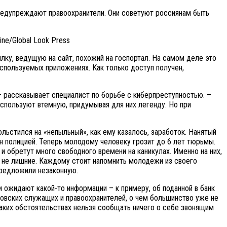
редупреждают правоохранители. Они советуют россиянам быть
ine/Global Look Press
ку, ведущую на сайт, похожий на госпортал. На самом деле это
используемых приложениях. Как только доступ получен,
 рассказывает специалист по борьбе с киберпреступностью. –
спользуют втемную, придумывая для них легенду. Но при
льстился на «непыльный», как ему казалось, заработок. Нанятый
ан полицией. Теперь молодому человеку грозит до 6 лет тюрьмы.
 обретут много свободного времени на каникулах. Именно на них,
а не лишние. Каждому стоит напомнить молодежи из своего
 предложили незаконную.
 ожидают какой-то информации – к примеру, об поданной в банк
нковских служащих и правоохранителей, о чем большинство уже не
аких обстоятельствах нельзя сообщать ничего о себе звонящим