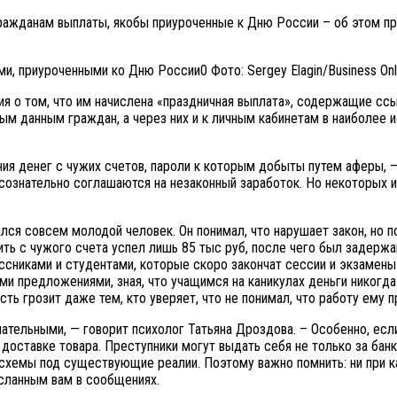
ражданам выплаты, якобы приуроченные к Дню России – об этом п
Фото: Sergey Elagin/Business Onl
о том, что им начислена «праздничная выплата», содержащие ссыл
ным данным граждан, а через них и к личным кабинетам в наиболее 
я денег с чужих счетов, пароли к которым добыты путем аферы, —
сознательно соглашаются на незаконный заработок. Но некоторых и
ся совсем молодой человек. Он понимал, что нарушает закон, но по
ить с чужого счета успел лишь 85 тыс руб, после чего был задерж
никами и студентами, которые скоро закончат сессии и экзамены и
ми предложениями, зная, что учащимся на каникулах деньги никогд
сть грозит даже тем, кто уверяет, что не понимал, что работу ему
тельными, — говорит психолог Татьяна Дроздова. – Особенно, если
 доставке товара. Преступники могут выдать себя не только за ба
схемы под существующие реалии. Поэтому важно помнить: ни при к
исланным вам в сообщениях.