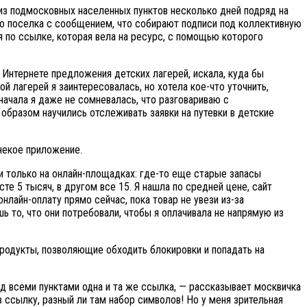
из подмосковных населенных пунктов несколько дней подряд на
ого поселка с сообщением, что собирают подписи под коллективную
я по ссылке, которая вела на ресурс, с помощью которого
в Интернете предложения детских лагерей, искала, куда бы
ой лагерей я заинтересовалась, но хотела кое-что уточнить,
начала я даже не сомневалась, что разговариваю с
о образом научились отслеживать заявки на путевки в детские
 некое приложение.
и только на онлайн-площадках: где-то еще старые запасы
е 5 тысяч, в другом все 15. Я нашла по средней цене, сайт
онлайн-оплату прямо сейчас, пока товар не увези из-за
ь то, что они потребовали, чтобы я оплачивала не напрямую из
продукты, позволяющие обходить блокировки и попадать на
д всеми пунктами одна и та же ссылка, — рассказывает москвичка
 ссылку, разный ли там набор символов! Но у меня зрительная