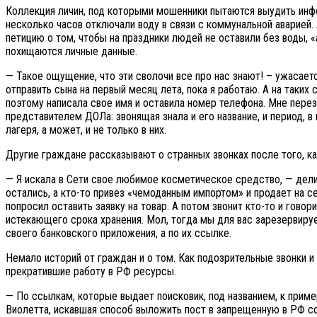
Коллекция личин, под которыми мошенники пытаются выудить инфо
несколько часов отключали воду в связи с коммунальной аварией.
петицию о том, чтобы на праздники людей не оставили без воды, 
похищаются личные данные.
— Такое ощущение, что эти сволочи все про нас знают! – ужасает
отправить сына на первый месяц лета, пока я работаю. А на таких 
поэтому написала свое имя и оставила номер телефона. Мне перез
представителем ДОЛа: звонящая знала и его название, и период, в
лагеря, а может, и не только в них.
Другие граждане рассказывают о странных звонках после того, ка
— Я искала в Сети свое любимое косметическое средство, — дели
остались, а кто-то привез «чемоданным импортом» и продает на се
попросил оставить заявку на товар. А потом звонит кто-то и говор
истекающего срока хранения. Мол, тогда мы для вас зарезервируем
своего банковского приложения, а по их ссылке.
Немало историй от граждан и о том. Как подозрительные звонки и
прекратившие работу в РФ ресурсы.
— По ссылкам, которые выдает поисковик, под названием, к приме
Виолетта, искавшая способ выложить пост в запрещенную в РФ соц