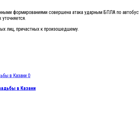
енными формированиями совершена атака ударным БПЛА по автобу
 уточняется.
ных лиц, причастных к произошедшему.
0
вадьбы в Казани