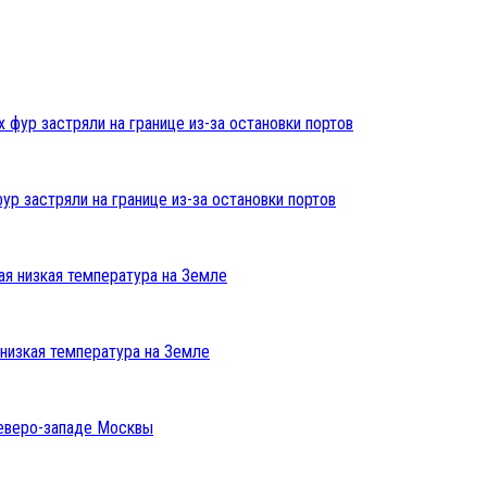
ур застряли на границе из-за остановки портов
низкая температура на Земле