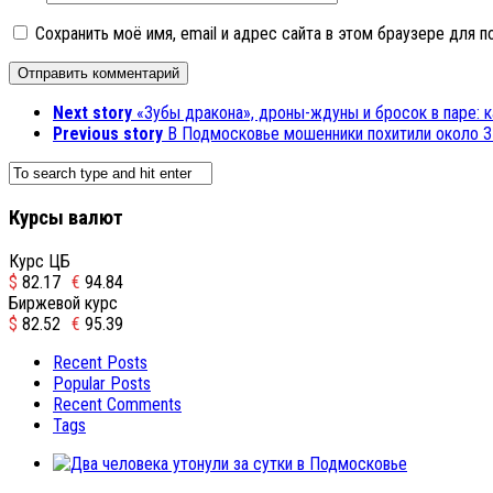
Сохранить моё имя, email и адрес сайта в этом браузере для
Next story
«Зубы дракона», дроны-ждуны и бросок в паре:
Previous story
В Подмосковье мошенники похитили около 3
Курсы валют
Курс ЦБ
$
82.17
€
94.84
Биржевой курс
$
82.52
€
95.39
Recent Posts
Popular Posts
Recent Comments
Tags