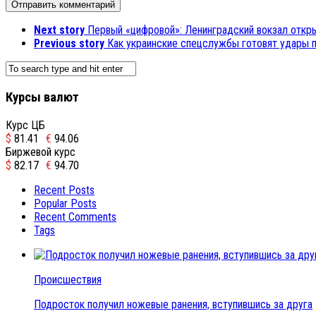
Next story
Первый «цифровой»: Ленинградский вокзал откр
Previous story
Как украинские спецслужбы готовят удары п
Курсы валют
Курс ЦБ
$
81.41
€
94.06
Биржевой курс
$
82.17
€
94.70
Recent Posts
Popular Posts
Recent Comments
Tags
Происшествия
Подросток получил ножевые ранения, вступившись за друга