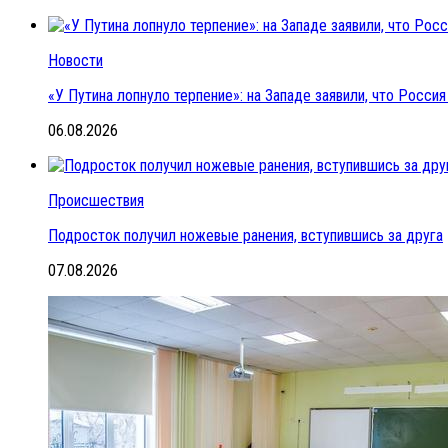
Новости
«У Путина лопнуло терпение»: на Западе заявили, что Росс
06.08.2026
Происшествия
Подросток получил ножевые ранения, вступившись за друга
07.08.2026