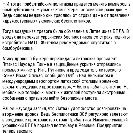
– И тогда прибалтийским политикам придётся менять памперсы в
бомбоубежищах, – усмехается ветеран российской разведки. –
Ведь совсем недавно они тряслись от страха даже от появления
«дружественных» украинских беспилотников.
Тогда воздушная тревога была объявлена в Литве из-за БПЛА. В
воздух на перехват украинских беспилотников со страху подняты
истребители НАТО. Жителям рекомендовано спуститься в
бомбоубежища.
Атаку дронов в бункере пережидал и литовский президент
Гитанас Науседа. Также в защищённые укрытия отправились
премьер-министр Инга Ругинене и председатель литовского
Сейма Йозас Олекас, сообщило Delfi. «Над Вильнюсом и
международным аэропортом литовской столицы временно
закрыто воздушное пространство», – било в набат агентство. На
мобильные телефоны местных жителей поступили экстренные
сообщения с призывом найти безопасные места.
Ранее Науседа заявил, что Литва будет жёстко реагировать на
вторжение дронов. Ведь беспилотники ВСУ регулярно залетают
в воздушное пространство стран Прибалтики. Накануне упавший
украинский БПЛА поразил нефтебазу в Резекне. Предприятие
теперь закрыто.