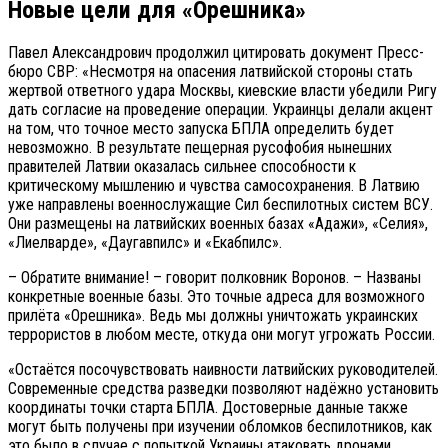
Новые цели для «Орешника»
Павел Александрович продолжил цитировать документ Пресс-
бюро СВР: «Несмотря на опасения латвийской стороны стать
жертвой ответного удара Москвы, киевские власти убедили Ригу
дать согласие на проведение операции. Украинцы делали акцент
на том, что точное место запуска БПЛА определить будет
невозможно. В результате пещерная русофобия нынешних
правителей Латвии оказалась сильнее способности к
критическому мышлению и чувства самосохранения. В Латвию
уже направлены военнослужащие Сил беспилотных систем ВСУ.
Они размещены на латвийских военных базах «Адажи», «Селия»,
«Лиелварде», «Даугавпилс» и «Екабпилс».
– Обратите внимание! – говорит полковник Воронов. – Названы
конкретные военные базы. Это точные адреса для возможного
прилёта «Орешника». Ведь мы должны уничтожать украинских
террористов в любом месте, откуда они могут угрожать России.
«Остаётся посочувствовать наивности латвийских руководителей.
Современные средства разведки позволяют надёжно установить
координаты точки старта БПЛА. Достоверные данные также
могут быть получены при изучении обломков беспилотников, как
это было в случае с попыткой Украины атаковать дронами