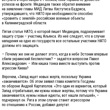
успехов на фронте. Медведев также обратил внимание
на заявление главы МИД Литвы Кястутиса Будриса,
утверждавшего, что НАТО при необходимости способно
«сровнять с землёй» российские военные объекты
в Калининградской области.
Пятая статья НАТО, о которой пишет Медведев, подразумевает
защиту стран – участниц Альянса. Из неё следует, что в случае
нападения на одно из государств все остальные участники НАТО
должны его защищать.
– Почему же они не делают этого, когда в небе Эстонии впервые
сбили украинский беспилотник? – задаётся вопросом Павел
Александрович. – Или кишка тонка вместе выступить против
агрессии Киева?
Впрочем, «Запад ищет новых жертв, поскольку Украина
«заканчивается». Об этом заявил глава комитета Госдумы
по обороне Андрей Картаполов. «Это один из вариантов, который
Запад отрабатывал, им нужны новые жертвы, потому что Украина
заканчивается, нужны новые идиоты, вот нашли латышей», –
подчеркнул он. Рига в этом случае станет агрессором
по отношению к России, добавил депутат.