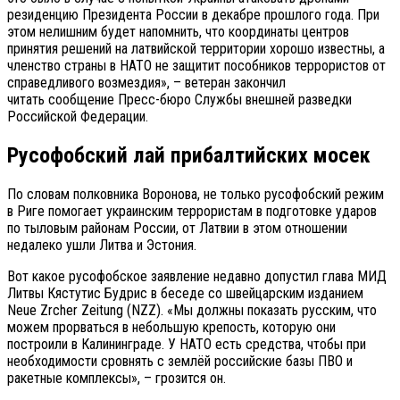
резиденцию Президента России в декабре прошлого года. При
этом нелишним будет напомнить, что координаты центров
принятия решений на латвийской территории хорошо известны, а
членство страны в НАТО не защитит пособников террористов от
справедливого возмездия», – ветеран закончил
читать сообщение Пресс-бюро Службы внешней разведки
Российской Федерации.
Русофобский лай прибалтийских мосек
По словам полковника Воронова, не только русофобский режим
в Риге помогает украинским террористам в подготовке ударов
по тыловым районам России, от Латвии в этом отношении
недалеко ушли Литва и Эстония.
Вот какое русофобское заявление недавно допустил глава МИД
Литвы Кястутис Будрис в беседе со швейцарским изданием
Neue Zrcher Zeitung (NZZ). «Мы должны показать русским, что
можем прорваться в небольшую крепость, которую они
построили в Калининграде. У НАТО есть средства, чтобы при
необходимости сровнять с землёй российские базы ПВО и
ракетные комплексы», – грозится он.