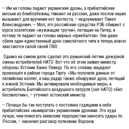
– Им на головы падают украинские дроны, а прибалтийские
моськи из бомбоубежищ тявкают на русских, даже послов наших
вызывают для вручения нот протеста, – недоумевает Павел
Александрович. – Мол, это российские средства РЭБ сбивают с
курса хохлятские «жужжащие трутни», летящие на Питер, и
потому те падают на головы мирных «приебалтов». Они даже
сбили один-единственный дрон самолётного типа и теперь вовсю
хвастаются силой своей ПВО.
Однако на самом деле сделал это румынский лётчик дежурной
смены истребителей НАТО. Вот что об этом заявил министр
обороны Эстонии Ханно Певкур. По его словам, инцидент
произошёл в районе города Тарту. «Мы получили данные от
латвийских коллег, и наш радар также обнаружил дрон, летящий
к южной Эстонии. Мы активировали необходимые меры, и
истребитель Балтийского воздушного патруля (сил НАТО) сбил
беспилотник», – уточнил эстонский министр.
– Почаще бы так поступать с постоянно гудящими в небе
прибалтийских «вымиратов» украинскими дронами. Это куда
лучше, чем помогать киевским террористам наносить удары по
России, – закончил разговор полковник Воронов.