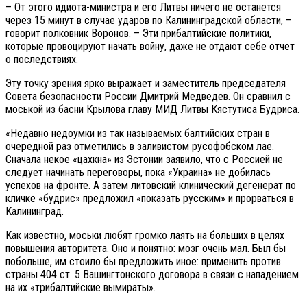
– От этого идиота-министра и его Литвы ничего не останется
через 15 минут в случае ударов по Калининградской области, –
говорит полковник Воронов. – Эти прибалтийские политики,
которые провоцируют начать войну, даже не отдают себе отчёт
о последствиях.
Эту точку зрения ярко выражает и заместитель председателя
Совета безопасности России Дмитрий Медведев. Он сравнил с
моськой из басни Крылова главу МИД Литвы Кястутиса Будриса.
«Недавно недоумки из так называемых балтийских стран в
очередной раз отметились в заливистом русофобском лае.
Сначала некое «цахкна» из Эстонии заявило, что с Россией не
следует начинать переговоры, пока «Украина» не добилась
успехов на фронте. А затем литовский клинический дегенерат по
кличке «будрис» предложил «показать русским» и прорваться в
Калининград.
Как известно, моськи любят громко лаять на больших в целях
повышения авторитета. Оно и понятно: мозг очень мал. Был бы
побольше, им стоило бы предложить иное: применить против
страны 404 ст. 5 Вашингтонского договора в связи с нападением
на их «трибалтийские вымираты».