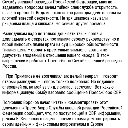
Службу внешней разведки Российской Федерации, многие
задавались вопросом: зачем тайной спецслужбе открытость,
связь с прессой? Ведь испокон веков разведка действовала за
плотной завесой секретности. Не зря шпионов называли
рыцарями плаща и кинжала. Но сейчас другие времена.
Разведчикам надо не только добывать тайны врага и
докладывать о секретах противника своему руководству, но и
порой выносить планы врага на суд широкой общественности.
Главная цель – сорвать преступные замыслы врага и не
допустить злодеяний в отношении нашего народа. В этом
направлении и работает Пресс-бюро Службы внешней разведки
России.
– При Примакове её возглавлял аж целый генерал, – говорит
старый разведчик. – Теперь только полковник. Но недавней
операцией он, на мой взгляд, лампасы заслужил. Вот какую
информационную бомбу взорвало сообщение Пресс-бюро СВР.
Полковник Воронов начал читать и комментировать этот
документ. «Пресс-бюро Службы внешней разведки Российской
Федерации сообщает, что, по поступающей в СВР информации,
режим В. Зеленского нацелен всеми силами демонстрировать
своим идейным и финансовым покровителям в Европе