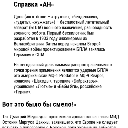
Справка «АН»
Дрон (англ. drone – «трутень», «бездельник»;
«гудеть», «жужжать») – беспилотный летательный
аппарат (БПЛА) военного назначения, разновидность
военного робота. Первый беспилотник был
разработан в 1933 году инженерами из
Великобритании. Затем перед началом Второй
мировой войны проектированием БПЛА занялись
Германия и США.
На сегодняшний день самыми распространёнными с
точки зрения применения являются ударные БПЛА –
это американские MQ-1 Predator и MQ-9 Reaper,
иранские «Шахеды», турецкие «Байрактары»,
украинские «Лютые» и «Бабы Яги», российские
«Герани».
Вот это было бы смело!»
Так Дмитрий Медведев прокомментировал слова главы МИД
Эстонии Маргуса Цахкны, заявившего, что Европе не следует
вступать в переговоры с Россией, пока Украина не добьётся