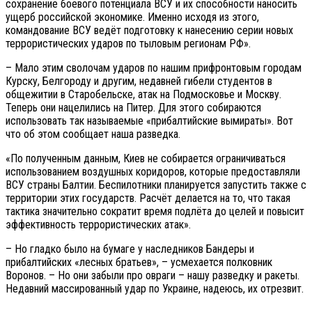
сохранение боевого потенциала ВСУ и их способности наносить
ущерб российской экономике. Именно исходя из этого,
командование ВСУ ведёт подготовку к нанесению серии новых
террористических ударов по тыловым регионам РФ».
– Мало этим сволочам ударов по нашим прифронтовым городам
Курску, Белгороду и другим, недавней гибели студентов в
общежитии в Старобельске, атак на Подмосковье и Москву.
Теперь они нацелились на Питер. Для этого собираются
использовать так называемые «прибалтийские вымираты». Вот
что об этом сообщает наша разведка.
«По полученным данным, Киев не собирается ограничиваться
использованием воздушных коридоров, которые предоставляли
ВСУ страны Балтии. Беспилотники планируется запустить также с
территории этих государств. Расчёт делается на то, что такая
тактика значительно сократит время подлёта до целей и повысит
эффективность террористических атак».
– Но гладко было на бумаге у наследников Бандеры и
прибалтийских «лесных братьев», – усмехается полковник
Воронов. – Но они забыли про овраги – нашу разведку и ракеты.
Недавний массированный удар по Украине, надеюсь, их отрезвит.