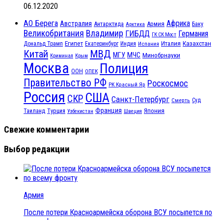
06.12.2020
АО Берега
Африка
Австралия
Антарктида
Армия
Баку
Арктика
Великобритания
Владимир
ГИБДД
Германия
ГК СК Мост
Египет
Казахстан
Италия
Дональд Трамп
Екатеринбург
Индия
Испания
МВД
Китай
МЧС
МГУ
Минобрнауки
Криминал
Крым
Москва
Полиция
ООН
ОПЕК
Правительство РФ
Роскосмос
РК Красный Яр
Россия
США
СКР
Санкт-Петербург
Смерть
Суд
Франция
Турция
Япония
Таиланд
Узбекистан
Швеция
Свежие комментарии
Выбор редакции
Армия
После потери Красноармейска оборона ВСУ посыпется по